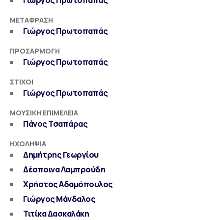
Γιώργος Πρωτοπαπάς
ΜΕΤΆΦΡΑΣΗ
Γιώργος Πρωτοπαπάς
ΠΡΟΣΑΡΜΟΓΉ
Γιώργος Πρωτοπαπάς
ΣΤΊΧΟΙ
Γιώργος Πρωτοπαπάς
ΜΟΥΣΙΚΉ ΕΠΙΜΈΛΕΙΑ
Πάνος Τσαπάρας
ΗΧΟΛΗΨΊΑ
Δημήτρης Γεωργίου
Δέσποινα Λαμπρούδη
Χρήστος Αδαμόπουλος
Γιώργος Μάνδαλος
Τιτίκα Δασκαλάκη