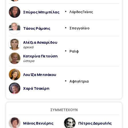
Σπύρος Μπιμπίλας
Λόρδος Γκίνες
Τάσος Ράμσης
Σπαγγολίνο
Αλέξια Ασκαρίδου
αρχικά
Ραλφ
Κατερίνα Πετούση
ύστερα
Λουΐζα Μητσάκου
Αφηγήτρια
Χαρά Τσακίρη
ΣΥΜΜΕΤΈΧΟΥΝ
Μάνος Βενιέρης
Πέτρος Δαμουλής