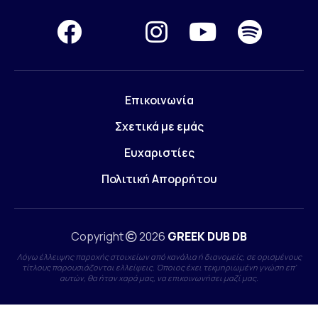
Επικοινωνία
Σχετικά με εμάς
Ευχαριστίες
Πολιτική Απορρήτου
Copyright
2026
GREEK DUB DB
Λόγω έλλειψης παροχής στοιχείων από κανάλια ή διανομείς, σε ορισμένους
τίτλους παρουσιάζονται ελλείψεις. Όποιος έχει τεκμηριωμένη γνώση επ'
αυτών, θα ήταν χαρά μας, να επικοινωνήσει μαζί μας.