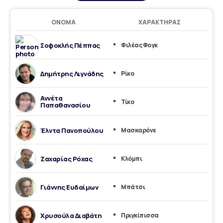
ΌΝΟΜΑ
ΧΑΡΑΚΤΉΡΑΣ
Σοφοκλής Πέππας
Φιλέας Φογκ
Δημήτρης Λιγνάδης
Ρίκο
Αννέτα
Τίκο
Παπαθανασίου
Έλντα Πανοπούλου
Μασκαρόνε
Ζαχαρίας Ρόχας
Κλόμπι
Γιάννης Ευδαίμων
Μπάτσι
Χρυσούλα Διαβάτη
Πριγκίπισσα