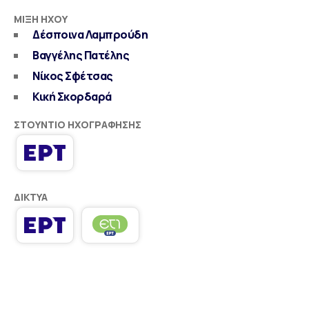
ΜΊΞΗ ΉΧΟΥ
Δέσποινα Λαμπρούδη
Βαγγέλης Πατέλης
Νίκος Σφέτσας
Κική Σκορδαρά
ΣΤΟΎΝΤΙΟ ΗΧΟΓΡΆΦΗΣΗΣ
ΔΊΚΤΥΑ