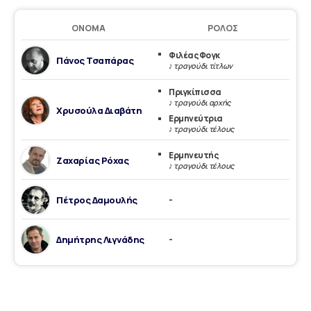
ΌΝΟΜΑ
ΡΌΛΟΣ
Φιλέας Φογκ
Πάνος Τσαπάρας
♪ τραγούδι τίτλων
Πριγκίπισσα
♪ τραγούδι αρχής
Χρυσούλα Διαβάτη
Ερμηνεύτρια
♪ τραγούδι τέλους
Ερμηνευτής
Ζαχαρίας Ρόχας
♪ τραγούδι τέλους
Πέτρος Δαμουλής
-
Δημήτρης Λιγνάδης
-