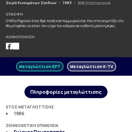
Σειρά Κινουμένων Σχεδίων
•
1983
•
BRB Internacional
ΣΎΝΟΨΗ
Ο Willy Fog είναι ένας Βρετανός εκατομμυριούχος που στοιχηματίζει ότι
θα μπορέσει να κάνει τον γύρο του κόσμου σε ογδόντα μόνο ημέρες.
ΚΟΙΝΟΠΟΊΗΣΗ
Μεταγλώττιση ΕΡΤ
Μεταγλώττιση K-TV
Πληροφορίες μεταγλώττισης
ΈΤΟΣ ΜΕΤΑΓΛΏΤΤΙΣΗΣ
1986
ΣΚΗΝΟΘΕΤΙΚΉ ΕΠΙΜΈΛΕΙΑ