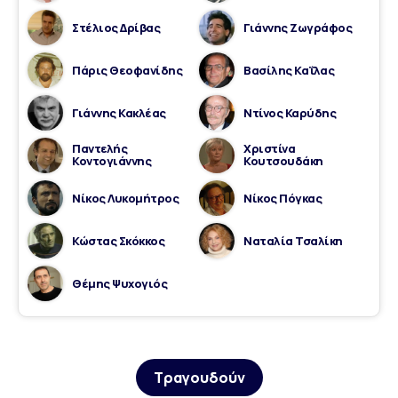
Στέλιος Δρίβας
Γιάννης Ζωγράφος
Πάρις Θεοφανίδης
Βασίλης Καΐλας
Γιάννης Κακλέας
Ντίνος Καρύδης
Παντελής
Χριστίνα
Κοντογιάννης
Κουτσουδάκη
Νίκος Λυκομήτρος
Νίκος Πόγκας
Κώστας Σκόκκος
Ναταλία Τσαλίκη
Θέμης Ψυχογιός
Τραγουδούν