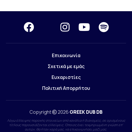
Επικοινωνία
Σχετικά με εμάς
Ευχαριστίες
Πολιτική Απορρήτου
Copyright
2026
GREEK DUB DB
Λόγω έλλειψης παροχής στοιχείων από κανάλια ή διανομείς, σε ορισμένους
τίτλους παρουσιάζονται ελλείψεις. Όποιος έχει τεκμηριωμένη γνώση επ'
αυτών, θα ήταν χαρά μας, να επικοινωνήσει μαζί μας.