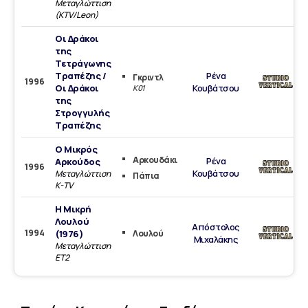
Μεταγλώττιση
(KTV/Leon)
Οι Δράκοι
της
Τετράγωνης
Τραπέζης /
Ρένα
Γκριντλ
1996
Οι Δράκοι
Κουβάτσου
Κ01
της
Στρογγυλής
Τραπέζης
Ο Μικρός
Αρκουδάκι
Ρένα
Αρκούδος
1996
Κουβάτσου
Μεταγλώττιση
Πάπια
K-TV
Η Μικρή
Λουλού
Απόστολος
1994
(1976)
Λουλού
Μιχαλάκης
Μεταγλώττιση
ΕΤ2