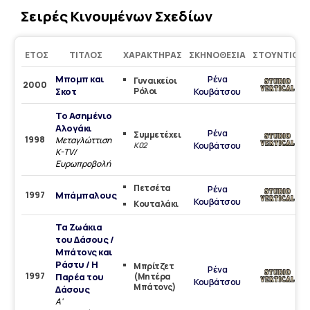
Σειρές Κινουμένων Σχεδίων
ΈΤΟΣ
ΤΊΤΛΟΣ
ΧΑΡΑΚΤΉΡΑΣ
ΣΚΗΝΟΘΕΣΊΑ
ΣΤΟΎΝΤΙΟ
Μπομπ και
Ρένα
Γυναικείοι
2000
Σκοτ
Ρόλοι
Κουβάτσου
Το Ασημένιο
Αλογάκι
Ρένα
Συμμετέχει
1998
Μεταγλώττιση
Κουβάτσου
Κ02
K-TV/
Ευρωπροβολή
Πετσέτα
Ρένα
1997
Μπάμπαλους
Κουβάτσου
Κουταλάκι
Τα Ζωάκια
του Δάσους /
Μπάτονς και
Ράστυ / Η
Μπρίτζετ
Ρένα
1997
Παρέα του
(Μητέρα
Κουβάτσου
Μπάτονς)
Δάσους
Α'