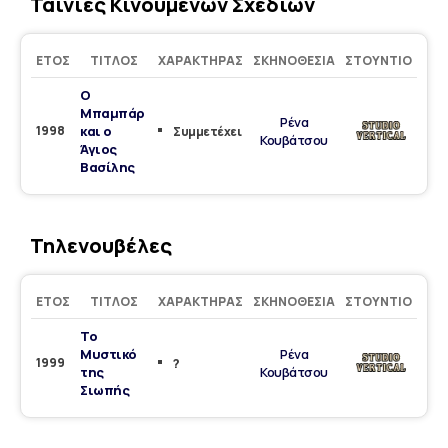
Ταινίες Κινουμένων Σχεδίων
ΈΤΟΣ
ΤΊΤΛΟΣ
ΧΑΡΑΚΤΉΡΑΣ
ΣΚΗΝΟΘΕΣΊΑ
ΣΤΟΎΝΤΙΟ
Ο
Μπαμπάρ
Ρένα
1998
και ο
Συμμετέχει
Κουβάτσου
Άγιος
Βασίλης
Τηλενουβέλες
ΈΤΟΣ
ΤΊΤΛΟΣ
ΧΑΡΑΚΤΉΡΑΣ
ΣΚΗΝΟΘΕΣΊΑ
ΣΤΟΎΝΤΙΟ
Το
Μυστικό
Ρένα
1999
?
της
Κουβάτσου
Σιωπής