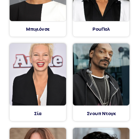
Μπιγιόνσε
ΡουΠολ
Σία
Σνουπ Ντογκ