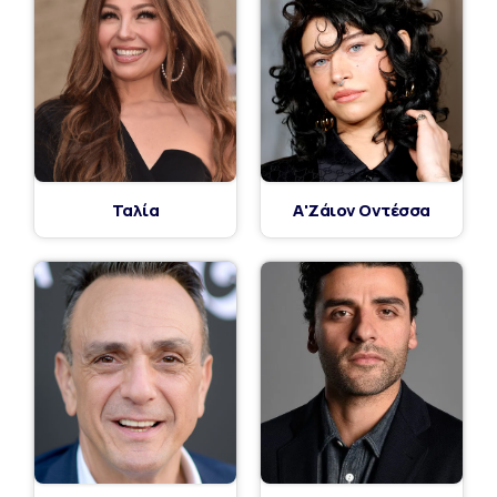
Ταλία
Α'Ζάιον Οντέσσα