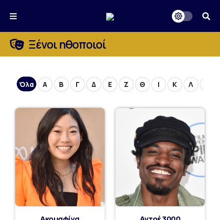
Ξένοι ηθοποιοί
Όλα
Α
Β
Γ
Δ
Ε
Ζ
Θ
Ι
Κ
Λ
Μ
Ακουαφίνα
Αντρέ 3000