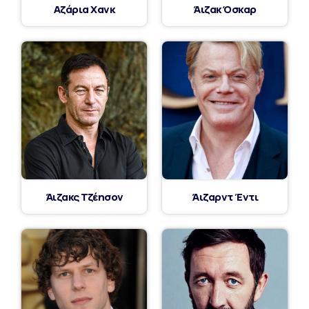
Αζάρια Χανκ
Άιζακ Όσκαρ
Άιζακς Τζέησον
Άιζαρντ Έντι