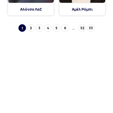
Αλόνσο Λαζ
Αμέλ Ρόμπι
2
3
4
5
6
32
33
1
...