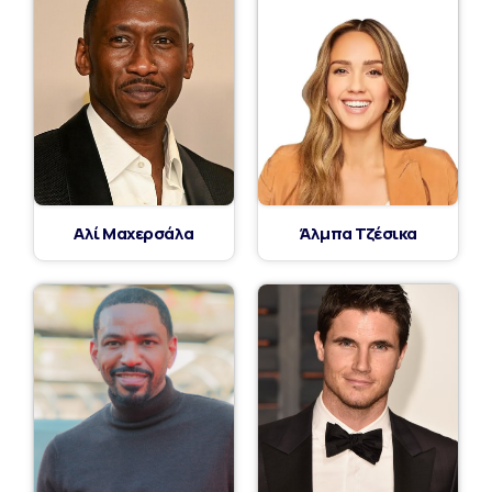
Αλί Μαχερσάλα
Άλμπα Τζέσικα