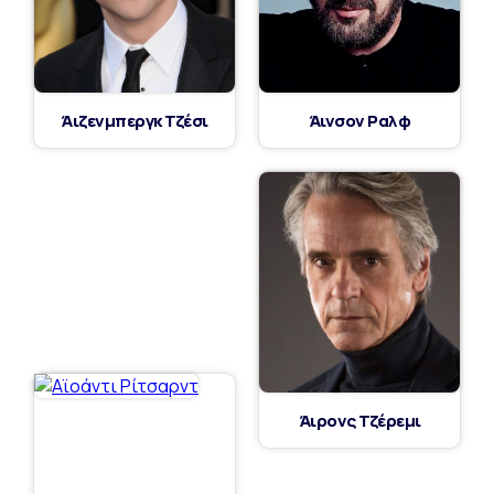
Άιζενμπεργκ Τζέσι
Άινσον Ραλφ
Άιρονς Τζέρεμι