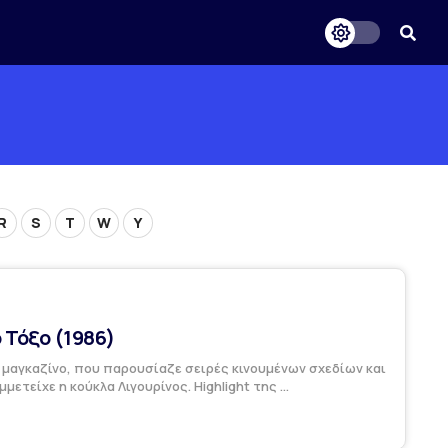
R
S
T
W
Y
 Τόξο (1986)
μαγκαζίνο, που παρουσίαζε σειρές κινουμένων σχεδίων και
μμετείχε η κούκλα Λιγουρίνος. Highlight της ...