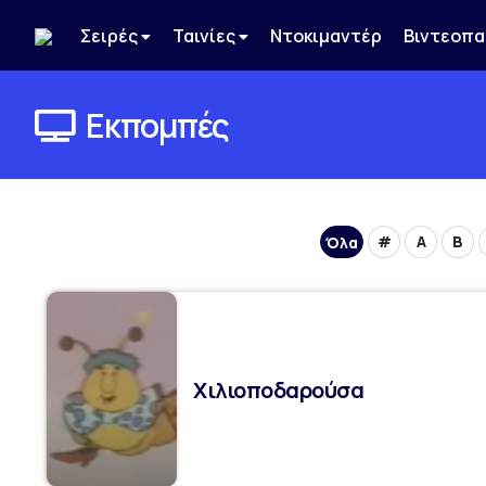
Σειρές
Ταινίες
Ντοκιμαντέρ
Βιντεοπα
Εκπομπές
#
A
B
Όλα
Χιλιοποδαρούσα