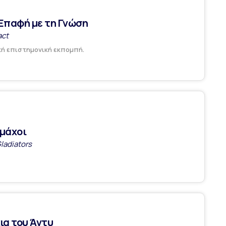
 Επαφή με τη Γνώση
act
κή επιστημονική εκπομπή.
μάχοι
ladiators
ια του Άντυ