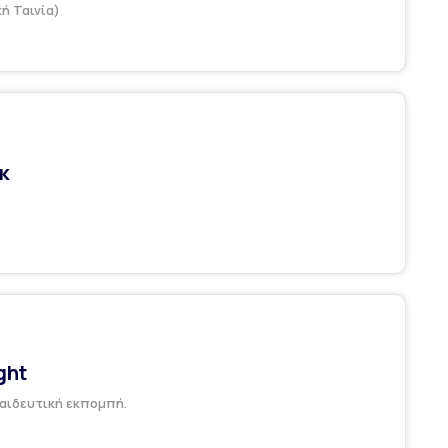
ή Ταινία)
κ
ght
αιδευτική εκπομπή.