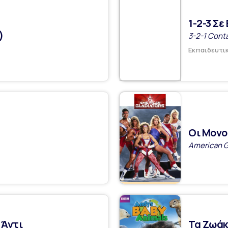
1-2-3 Σε
)
3-2-1 Cont
Εκπαιδευτι
Οι Μονο
American G
 Άντι
Τα Ζωάκ