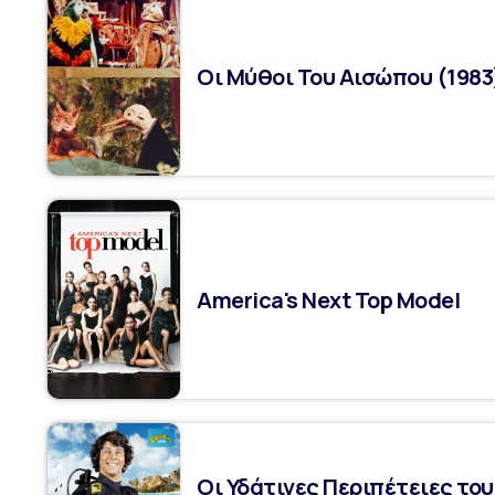
Οι Μύθοι Του Αισώπου (1983
America's Next Top Model
Οι Υδάτινες Περιπέτειες του