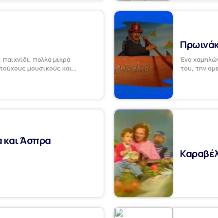
Πρωινάκ
 παιχνίδι, πολλά μικρά
Ένα χαμηλών
τούχους μουσικούς και...
του, την αμ
α και Άσπρα
Καραβέλ