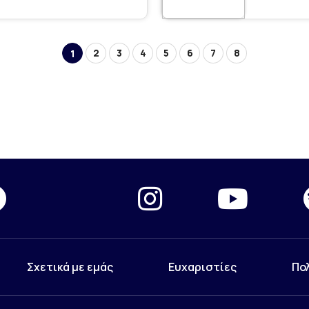
2
3
4
5
6
7
8
1
Σχετικά με εμάς
Ευχαριστίες
Πο