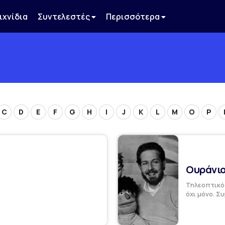
ιχνίδια
Συντελεστές
Περισσότερα
C
D
E
F
G
H
I
J
K
L
M
O
P
Ουράνιο
Τηλεοπτικό 
όχι μόνο. Συ