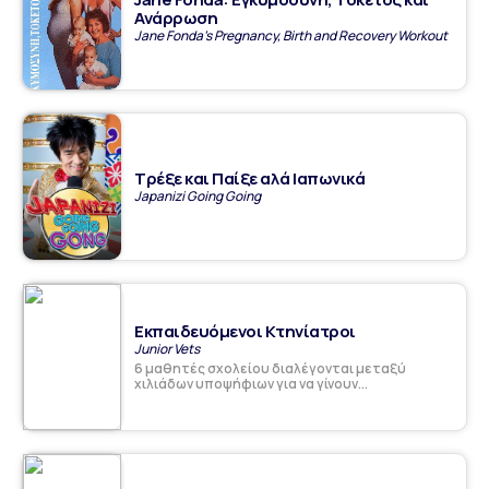
Ανάρρωση
Jane Fonda's Pregnancy, Birth and Recovery Workout
Τρέξε και Παίξε αλά Ιαπωνικά
Japanizi Going Going
Εκπαιδευόμενοι Κτηνίατροι
Junior Vets
6 μαθητές σχολείου διαλέγονται μεταξύ
χιλιάδων υποψήφιων για να γίνουν...