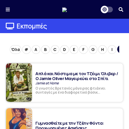
Εκπομπές
Όλα
#
A
B
C
D
E
F
G
H
I
J
Απλά και Νόστιμα με τον Τζέιμι Όλιβερ /
Ο Jamie Oliver Μαγειρεύει στο Σπίτι
Jamie at Home
Ο γνωστός Βρετανός μάγειρας φτιάχνει
συνταγές με ένα διαφορετικό βασικ...
Γυμνασθείτε με την Τζέην Φόντα:
Προχωρημένες Ασκήσεις