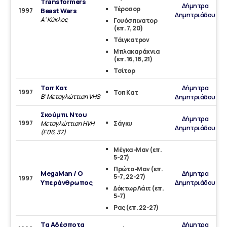
Transformers
Δήμητρα
Τέροσορ
1997
Beast Wars
Δημητριάδου
Α' Κύκλος
Γουόσπινατορ
(επ. 7, 20)
Τάιγκατρον
Μπλακαράχνια
(επ. 16, 18, 21)
Τσίτορ
Τοπ Κατ
Δήμητρα
1997
Τοπ Κατ
Β' Μεταγλώττιση VHS
Δημητριάδου
Σκούμπι Ντου
Δήμητρα
1997
Μεταγλώττιση HVH
Σάγκυ
Δημητριάδου
(Ε06, 37)
Μέγκα-Μαν (επ.
5-27)
Πρώτο-Μαν (επ.
MegaMan / Ο
Δήμητρα
5-7, 22-27)
1997
Υπεράνθρωπος
Δημητριάδου
Δόκτωρ Λάιτ (επ.
5-7)
Ρας (επ. 22-27)
Τα Αδέσποτα
Δήμητρα