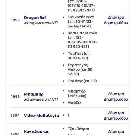
(επ. 82/85-
103/110-113/117-
119/125/137/147)
Διοικητής Ρεντ
Δήμητρα
Dragon Ball
1995
(επ. 30-31/33-
Δημητριάδου
Μεταγλώττιση ΑΝΤ1
34/44/46/54)
Βασιλιάς Πίκολο
(επ. 102-
103/105/108/110-
113/120-123)
Τάο Πιπί (επ.
90/134-137)
Στρατηγός
Μπλου (επ. 50,
52-59)
Οολόνγκ (επ. 117)
Μπαμπάρ
Δήμητρα
Μπαμπάρ
(ενήλικος)
1995
Δημητριάδου
Μεταγλώττιση ΑΝΤ1
Μπάζιλ
Δήμητρα
1994
Video-Μυθολογία
?
Δημητριάδου
Τζακ Τένρεκ
Κάντιλακ και
Δήμητρα
1994