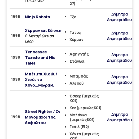
(επ. 27-28)
27)
Δήμητρα
1998
Ninja Robots
Τζο
Δημητριάδου
Χέρμαν και Κάτνιπ
Γάτος
Δήμητρα
1998
Β' Μεταγλώττιση
Δημητριάδου
Χέρμαν
Leon
Tennessee
Αφηγητής
Δήμητρα
1998
Tuxedo and His
Δημητριάδου
Στάνλεϊ
Tales
Μπέιμπι Χιούι /
Μπαμπάς
Δήμητρα
1998
Χιούι το
Δημητριάδου
Αλεπού
Χηνο...Μωράκι
Έσκερ (μερικώς
Κ01)
Κεν (μερικώς Κ01)
Street Fighter / Οι
Δήμητρα
Μπλάνκα
1998
Μονομάχοι της
(μερικώς Κ01)
Δημητριάδου
Ασφάλτου
Γκάιλ (Ε12)
Χόντα (μερικώς
Κ01)