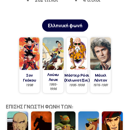
202 τίτλοι
4 τίτλοι
Ελληνική φωνή
Λούκυ
Σον
Μάστερ Ρόσι
Μάικλ
Λουκ
Γκόκου
(Χελωνοτζίνι)
Λάντον
1995-
1998
1995-1998
1976-1981
1996
ΕΠΊΣΗΣ ΓΝΩΣΤΉ ΦΩΝΉ ΤΩΝ: