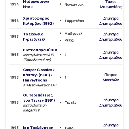
Ντάρκγουινγκ
Τάσος
1994
Νέγκαντακ
Ντακ
Μασμανίδης
Χριστόφορος
Δήμητρα
1994
Συμμετέχει
Κολόμβος (1992)
Δημητριάδου
Μάξγουελ
Το Σχολείο
Δήμητρα
1993
Γκρέιβντεϊλ
Δημητριάδου
Ρέτζι
Βιντεοπαραμύθια
Δήμητρα
1993
Μεταγλώττιση VHS
?
Δημητριάδου
(Παπαδόπουλος)
Casper Classics /
Πέτρος
Κάσπερ (1990) /
1993
?
Μακεδών
HarveyToons
Α' Μεταγλώττιση ΕΡΤ
Οι Περιπέτειες
Δήμητρα
του Τεντέν (1991)
1993
Τεντέν
Δημητριάδου
Μεταγλώττιση
Mega/KTV
Δήμητρα
Ικ ο Τρελόγατος
1993
Έλμο