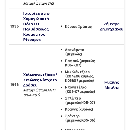
Μεταγλώττιση VHS
Ιστορίες στην
Χαμογελαστή
Πόλη / Ο
Δήμητρα
1996
Κύριος Φράπας
Πολυάσχολος
Δημητριάδου
Κόσμος του
Ρίτσαρντ
Λεονάρντο
(μερικώς)
Ραφαέλ (μερικώς
Κ06-Κ07)
Μικελάντζελο
Χελωνονιντζάκια /
(Κ04&06 κυρίως,
Χελώνες Νίντζα Εν
Κ05&07 μερικώς)
Μιχάλης
1996
Δράσει
Ντονατέλλο
Μπαλής
Μεταγλώττιση ΑΝΤ1
(Κ05-07 μερικώς)
(Κ04-Κ07)
Σπλίντερ
(μερικώς Κ05-07)
Κρανγκ (κυρίως)
Σρέντερ
(μερικώς Κ05-06)