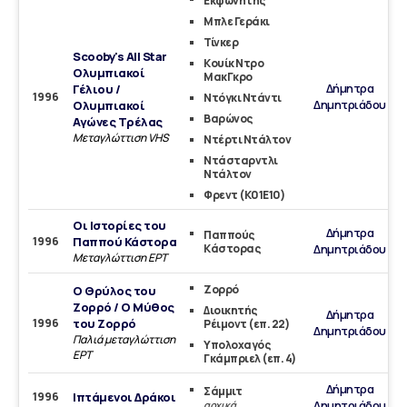
Εκφωνητής
Μπλε Γεράκι
Τίνκερ
Scooby's All Star
Κουίκ Ντρο
Ολυμπιακοί
ΜακΓκρο
Δήμητρα
Γέλιου /
1996
Ντόγκι Ντάντι
Δημητριάδου
Ολυμπιακοί
Βαρώνος
Αγώνες Τρέλας
Μεταγλώττιση VHS
Ντέρτι Ντάλτον
Ντάσταρντλι
Ντάλτον
Φρεντ (Κ01Ε10)
Οι Ιστορίες του
Δήμητρα
Παππούς
1996
Παππού Κάστορα
Κάστορας
Δημητριάδου
Μεταγλώττιση ΕΡΤ
Ζορρό
O Θρύλος του
Ζορρό / Ο Μύθος
Διοικητής
Δήμητρα
1996
του Ζορρό
Ρέιμοντ (επ. 22)
Δημητριάδου
Παλιά μεταγλώττιση
Υπολοχαγός
ΕΡΤ
Γκάμπριελ (επ. 4)
Δήμητρα
Σάμμιτ
1996
Ιπτάμενοι Δράκοι
Δημητριάδου
αρχικά