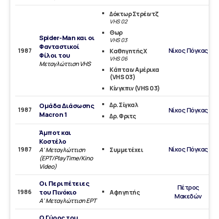
Δόκτωρ Στρέιντζ
VHS 02
Θωρ
Spider-Man και οι
VHS 03
Φανταστικοί
Νίκος Πόγκας
1987
Καθηγητής Χ
Φίλοι του
VHS 06
Μεταγλώττιση VHS
Κάπταιν Αμέρικα
(VHS 03)
Κίνγκπιν (VHS 03)
Δρ. Σίγκαλ
Ομάδα Διάσωσης
1987
Νίκος Πόγκας
Macron 1
Δρ. Φριτς
Άμποτ και
Κοστέλο
Νίκος Πόγκας
1987
Α' Μεταγλώττιση
Συμμετέχει
(ΕΡΤ/PlayTime/Kino
Video)
Οι Περιπέτειες
Πέτρος
1986
του Πινόκιο
Αφηγητής
Μακεδών
Α' Μεταγλώττιση ΕΡΤ
Ο Γύρος του