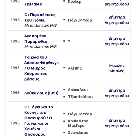
1996
Κούλερ
Σκυλάκια
Δημητριάδου
Οι Περιπέτειες
Δήμητρα
1996
του Γιόγκι
Γιόγκι Μπέαρ
Δημητριάδου
Μεταγλώττιση VHS
Αγαπημένα
Δήμητρα
1996
Παραμύθια
?
Δημητριάδου
Μεταγλώττιση VHS
Τα Ζώα του
Δάσους Φάρθινγκ
Μιχάλης
1996
/ Ο Μικρός
Αλέπης
Μπαλής
Κόσμος του
Δάσους
Λούκυ Λουκ
Δήμητρα
1996
Λούκυ Λουκ (1991)
Δημητριάδου
Τζακ Ντάλτον
Ο Γιόγκι και το
Κυνήγι του
Γιόγκι Μπέαρ
Θησαυρού / Ο
Δήμητρα
Κουίκ Ντρο
1996
Γιόγκι και οι
ΜακΓκρο
Δημητριάδου
Χαμένοι
Σνάγκλπας
Θησαυροί