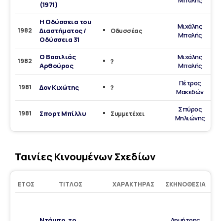
Μπαλής
(1971)
Η Οδύσσεια του
Μιχάλης
1982
Διαστήματος /
Οδυσσέας
Μπαλής
Οδύσσεια 31
Ο Βασιλιάς
Μιχάλης
1982
?
Αρθούρος
Μπαλής
Πέτρος
1981
Δον Κιχώτης
?
Μακεδών
Σπύρος
1981
Σπορτ Μπίλλυ
Συμμετέχει
Μηλιώνης
Ταινίες Κινουμένων Σχεδίων
ΈΤΟΣ
ΤΊΤΛΟΣ
ΧΑΡΑΚΤΉΡΑΣ
ΣΚΗΝΟΘΕΣΊΑ
Σ
Ντάμπο, το
Δημήτρης