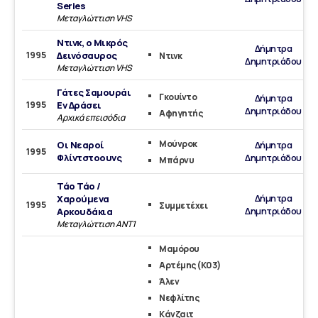
Series
Μεταγλώττιση VHS
Ντινκ, ο Μικρός
Δήμητρα
1995
Δεινόσαυρος
Ντινκ
Δημητριάδου
Μεταγλώττιση VHS
Γάτες Σαμουράι
Γκουίντο
Δήμητρα
1995
Εν Δράσει
Δημητριάδου
Αφηγητής
Αρχικά επεισόδια
Μούνροκ
Οι Νεαροί
Δήμητρα
1995
Φλίντστοουνς
Δημητριάδου
Μπάρνυ
Τάο Τάο /
Δήμητρα
Χαρούμενα
1995
Συμμετέχει
Δημητριάδου
Αρκουδάκια
Μεταγλώττιση ΑΝΤ1
Μαμόρου
Αρτέμης (Κ03)
Άλεν
Νεφλίτης
Κάνζαιτ