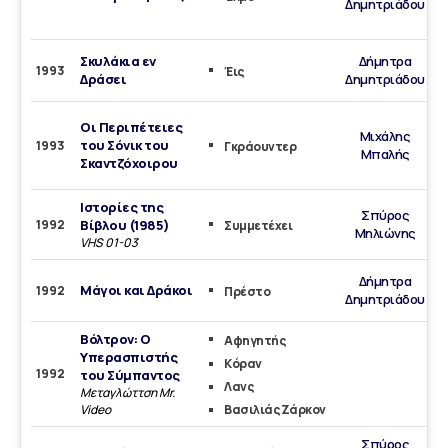
Δημητριάδου
Σκυλάκια εν
Δήμητρα
1993
Έις
Δράσει
Δημητριάδου
Οι Περιπέτειες
Μιχάλης
του Σόνικ του
1993
Γκράουντερ
Μπαλής
Σκαντζόχοιρου
Ιστορίες της
Σπύρος
1992
Βίβλου (1985)
Συμμετέχει
Μηλιώνης
VHS 01-03
Δήμητρα
Μάγοι και Δράκοι
1992
Πρέστο
Δημητριάδου
Βόλτρον: Ο
Αφηγητής
Υπερασπιστής
Κόραν
1992
του Σύμπαντος
Λανς
Μεταγλώττση Mr.
Video
Βασιλιάς Ζάρκον
Σπύρος