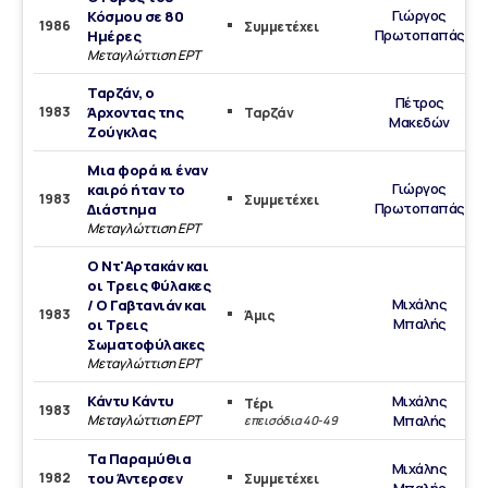
Γιώργος
Κόσμου σε 80
1986
Συμμετέχει
Πρωτοπαπάς
Ημέρες
Μεταγλώττιση ΕΡΤ
Ταρζάν, ο
Πέτρος
1983
Άρχοντας της
Ταρζάν
Μακεδών
Ζούγκλας
Μια φορά κι έναν
Γιώργος
καιρό ήταν το
1983
Συμμετέχει
Πρωτοπαπάς
Διάστημα
Μεταγλώττιση ΕΡΤ
Ο Ντ'Αρτακάν και
οι Τρεις Φύλακες
Μιχάλης
/ Ο Γαβτανιάν και
1983
Άμις
Μπαλής
οι Τρεις
Σωματοφύλακες
Μεταγλώττιση ΕΡΤ
Κάντυ Κάντυ
Μιχάλης
Τέρι
1983
Μεταγλώττιση ΕΡΤ
Μπαλής
επεισόδια 40-49
Τα Παραμύθια
Μιχάλης
1982
του Άντερσεν
Συμμετέχει