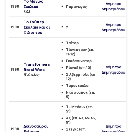
Το Μαγικό
Δήμητρα
1998
Σχολικό
Παραγωγός
Δημητριάδου
Κ03
Το Σούπερ
Δήμητρα
1998
Σκυλάκι και οι
?
Δημητριάδου
Φίλοι του
Τσίτορ
Τάιγκατρον (επ.
11-12)
Γουόσπινατορ
Transformers
Δήμητρα
Ράινοξ (επ. 10)
1998
Beast Wars
Δημητριάδου
Σίλβερμπολτ (επ.
Β' Κύκλος
12)
Ταραντούλα
Ντάινομποτ (επ.
5)
Τι-Μπόουν (επ.
51)
Αξ (επ. 43, 45-46,
51)
Δεινόσαυροι
Δήμητρα
1998
Στεγκς (επ.
Extreme
Δημητριάδου