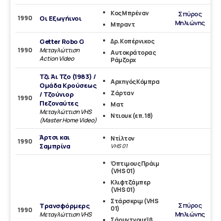
Κος Μπρέναν
Σπύρος
1990
Οι Εξωγήινοι
Μηλιώνης
Μπραντ
Getter Robo G
Δρ. Κοπέρνικος
1990
Μεταγλώττιση
Αυτοκράτορας
Action Video
Ράμζορχ
Τζι Άι Τζο (1983) /
Αρχηγός Κόμπρα
Ομάδα Κρούσεως
Ζάρταν
/ Τζούνιορ
1990
Πεζοναύτες
Ματ
Mεταγλώττιση VHS
Ντιουκ (επ. 18)
(Master Home Video)
Άρτσι και
Ντίλτον
1990
Σαμπρίνα
VHS 01
Όπτιμους Πράιμ
(VHS 01)
Κλιφτζάμπερ
(VHS 01)
Στάρσκριμ (VHS
Σπύρος
Τρανσφόρμερς
01)
1990
Μηλιώνης
Μεταγλώττιση VHS
Σάουντγουεϊβ