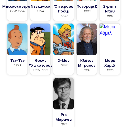
Μπισκοτοτέρας
Νέγκαντακ
Όπτιμους
Πανοραμίξ
Σκράπι
Πράιμ
Ντου
1992-1996
1994
1993
1990
1997
Τεν-Τεν
Φρεντ
Χ-Μαν
Κλάνσι
Μαρκ
Φλίντστοουν
Μπράουν
Χάμιλ
1993
1988
1995-1997
1998
1996
Ρικ
Μοράνις
1993