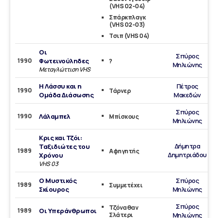
(VHS 02-04)
Σπάρκπλαγκ
(VHS 02-03)
Τσιπ (VHS 04)
Οι
Σπύρος
1990
Φωτεινούληδες
?
Μηλιώνης
Μεταγλώττιση VHS
Η Λάσσυ και η
Πέτρος
1990
Τάρνερ
Ομάδα Διάσωσης
Μακεδών
Σπύρος
1990
Λάλαμπελ
Μπίσκους
Μηλιώνης
Κρις και Τζόι:
Δήμητρα
Ταξιδιώτες του
1989
Αφηγητής
Δημητριάδου
Χρόνου
VHS 03
Ο Μυστικός
Σπύρος
1989
Συμμετέχει
Σκίουρος
Μηλιώνης
Σπύρος
Τζόναθαν
1989
Οι Υπεράνθρωποι
Σλάτερι
Μηλιώνης