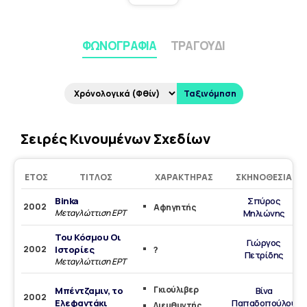
ΦΩΝΟΓΡΑΦΊΑ
ΤΡΑΓΟΎΔΙ
Ταξινόμηση
Σειρές Κινουμένων Σχεδίων
ΈΤΟΣ
ΤΊΤΛΟΣ
ΧΑΡΑΚΤΉΡΑΣ
ΣΚΗΝΟΘΕΣΊΑ
Binka
Σπύρος
2002
Αφηγητής
Μεταγλώττιση ΕΡΤ
Μηλιώνης
Του Κόσμου Οι
Γιώργος
2002
Ιστορίες
?
Πετρίδης
Μεταγλώττιση ΕΡΤ
Γκιούλιβερ
Μπέντζαμιν, το
Βίνα
2002
Ελεφαντάκι
Παπαδοπούλου
Διευθυντής