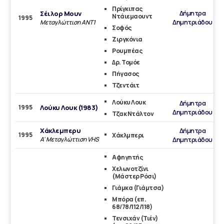
Πρίγκιπας
Δήμητρα
Σέιλορ Μουν
Ντάιεμαουντ
1995
Δημητριάδου
Μεταγλώττιση ANT1
Σοφός
Ζιργκόνια
Ρουμπέας
Δρ. Τομόε
Πήγασος
Τζεντάιτ
Λούκυ Λουκ
Δήμητρα
1995
Λούκυ Λουκ (1983)
Δημητριάδου
Τζακ Ντάλτον
Χάκλεμπερυ
Δήμητρα
1995
Χάκλμπερι
A' Μεταγλώττιση VHS
Δημητριάδου
Αφηγητής
Χελωνοτζίνι
(Μάστερ Ρόσι)
Γιάμκα (Γιάμτσα)
Μπόρα (επ.
68/78/112/118)
Τενσιχάν (Τιέν)