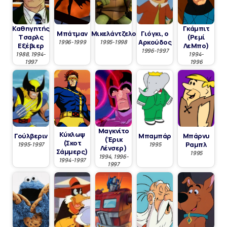
Καθηγητής
Γκάμπιτ
Μπάτμαν
Μικελάντζελο
Γιόγκι, ο
Tσαρλς
(Ρεμί
Αρκούδος
1996-1999
1995-1998
Εξέβιερ
ΛεΜπο)
1996-1997
1988, 1994-
1994-
1997
1996
Μαγκνίτο
Κύκλωψ
Γούλβεριν
Μπαμπάρ
Μπάρνυ
(Έρικ
(Σκοτ
Ραμπλ
1995-1997
1995
Λένσερ)
Σάμμερς)
1995
1994, 1996-
1994-1997
1997