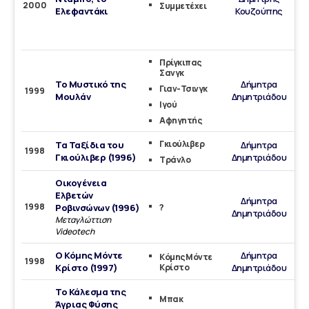
2000
Συμμετέχει
Ελεφαντάκι
Κουζούπης
Dig
Πρίγκιπας
Σανγκ
Το Μυστικό της
Δήμητρα
Γιαν-Τσινγκ
1999
Μουλάν
Δημητριάδου
Ιγού
Αφηγητής
Γκιούλιβερ
Τα Ταξίδια του
Δήμητρα
1998
Γκιούλιβερ (1996)
Δημητριάδου
Τράνλο
Οικογένεια
Ελβετών
Δήμητρα
1998
Ροβινσώνων (1996)
?
Δημητριάδου
Μεταγλώττιση
Videotech
Ο Κόμης Μόντε
Δήμητρα
Κόμης Μόντε
1998
Κρίστο (1997)
Κρίστο
Δημητριάδου
Το Κάλεσμα της
Μπακ
Άγριας Φύσης