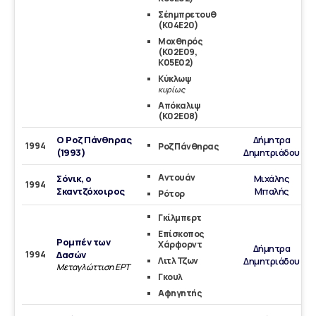
Σέημπρετουθ
(Κ04Ε20)
Μοχθηρός
(Κ02Ε09,
Κ05Ε02)
Κύκλωψ
κυρίως
Απόκαλιψ
(Κ02Ε08)
Ο Ροζ Πάνθηρας
Δήμητρα
1994
Ροζ Πάνθηρας
(1993)
Δημητριάδου
Αντουάν
Σόνικ, ο
Μιχάλης
1994
Σκαντζόχοιρος
Μπαλής
Ρότορ
Γκίλμπερτ
Επίσκοπος
Ρομπέν των
Χάρφορντ
Δήμητρα
1994
Δασών
Λιτλ Τζων
Δημητριάδου
Μεταγλώττιση ΕΡΤ
Γκουλ
Αφηγητής