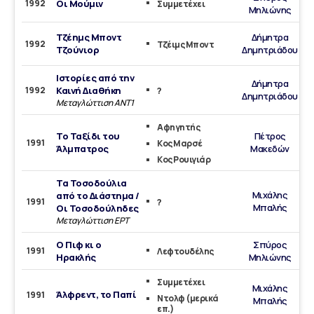
1992
Οι Μούμιν
Συμμετέχει
Μηλιώνης
Τζέημς Μποντ
Δήμητρα
1992
Τζέιμς Μποντ
Τζούνιορ
Δημητριάδου
Ιστορίες από την
Δήμητρα
1992
Καινή Διαθήκη
?
Δημητριάδου
Μεταγλώττιση ΑΝΤ1
Αφηγητής
Το Ταξίδι του
Πέτρος
1991
Κος Μαρσέ
Άλμπατρος
Μακεδών
Κος Ρουιγιάρ
Τα Τοσοδούλια
Μιχάλης
από το Διάστημα /
1991
?
Μπαλής
Οι Τοσοδούληδες
Μεταγλώττιση ΕΡΤ
Ο Πιφ κι ο
Σπύρος
1991
Λεφτουδέλης
Ηρακλής
Μηλιώνης
Συμμετέχει
Μιχάλης
Άλφρεντ, το Παπί
1991
Ντολφ (μερικά
Μπαλής
επ.)