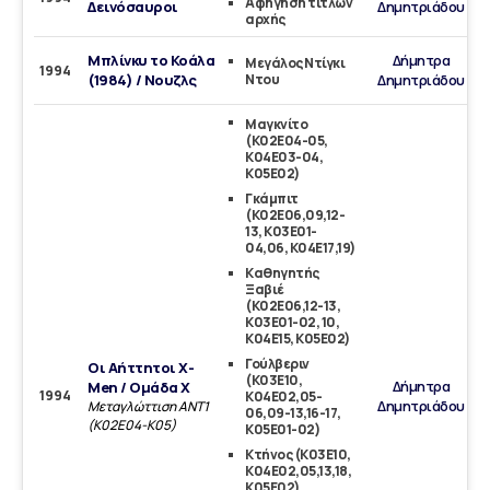
Αφήγηση τίτλων
Δεινόσαυροι
Δημητριάδου
αρχής
Μπλίνκυ το Κοάλα
Δήμητρα
Μεγάλος Ντίγκι
1994
(1984) / Νουζλς
Ντου
Δημητριάδου
Μαγκνίτο
(Κ02Ε04-05,
Κ04Ε03-04,
Κ05Ε02)
Γκάμπιτ
(Κ02Ε06,09,12-
13, Κ03Ε01-
04,06, Κ04Ε17,19)
Καθηγητής
Ξαβιέ
(Κ02Ε06,12-13,
Κ03Ε01-02, 10,
Κ04Ε15, Κ05Ε02)
Γούλβεριν
Οι Αήττητοι X-
(Κ03Ε10,
Δήμητρα
Men / Ομάδα Χ
1994
Κ04Ε02,05-
Δημητριάδου
Μεταγλώττιση ANT1
06,09-13,16-17,
(K02Ε04-K05)
Κ05Ε01-02)
Κτήνος (Κ03Ε10,
Κ04Ε02,05,13,18,
Κ05Ε02)