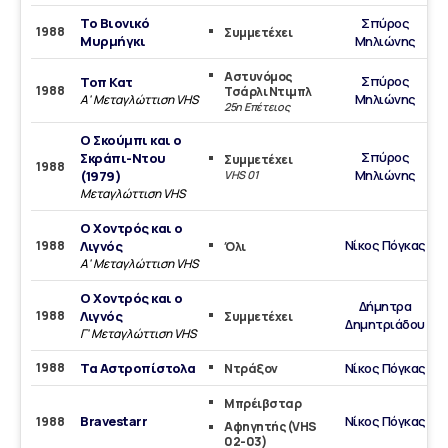
Το Βιονικό
Σπύρος
1988
Συμμετέχει
Μυρμήγκι
Μηλιώνης
Αστυνόμος
Σπύρος
Τοπ Κατ
1988
Τσάρλι Ντιμπλ
Μηλιώνης
Α' Μεταγλώττιση VHS
25η Επέτειος
Ο Σκούμπι και ο
Σπύρος
Σκράπι-Ντου
Συμμετέχει
1988
Μηλιώνης
(1979)
VHS 01
Μεταγλώττιση VHS
Ο Χοντρός και ο
Νίκος Πόγκας
1988
Λιγνός
Όλι
Α' Μεταγλώττιση VHS
Ο Χοντρός και ο
Δήμητρα
1988
Λιγνός
Συμμετέχει
Δημητριάδου
Γ' Μεταγλώττιση VHS
1988
Τα Αστροπίστολα
Νίκος Πόγκας
Ντράξον
Μπρέιβσταρ
Bravestarr
Νίκος Πόγκας
1988
Aφηγητής (VHS
02-03)