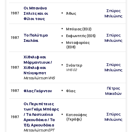
Οι Μπανάνα
Σπύρος
1987
Σπλιτς και οι
Άθως
Μηλιώνης
Φίλοι τους
Μπόγιας (Ε02)
Το Πολύτιμο
Σπύρος
Εκφωνητής (Ε05)
1987
Σκυλάκι
Μηλιώνης
Μεταφορέας
(Ε08)
Χίθκλιφ και
Μάρμαντιουκ /
Σπύρος
Σνάιντερ
1987
Χίθκλιφ και
Μηλιώνης
VHS 02
Ντίνγκμπατ
Μεταγλώττιση VHS
Πέτρος
1987
Φλας Γκόρντον
Φλας
Μακεδών
Οι Περιπέτειες
των Γκάμι Μπέαρς
Σπύρος
/ Τα Λαστιχένια
Κατσούφης
1987
(Γκράφι)
Μηλιώνης
Αρκουδάκια / Τα
Έξι Αρκουδάκια
Μεταγλώττιση ΕΡΤ