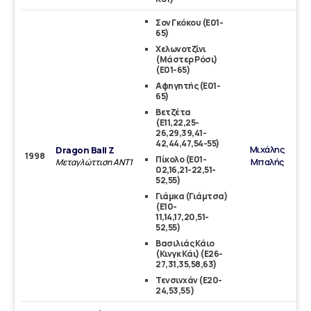
Σον Γκόκου (Ε01-
65)
Χελωνοτζίνι
(Μάστερ Ρόσι)
(Ε01-65)
Αφηγητής (Ε01-
65)
Βετζέτα
(Ε11,22,25-
26,29,39,41-
42,44,47,54-55)
Μιχάλης
Dragon Ball Z
1998
Πίκολο (Ε01-
Μπαλής
Μεταγλώττιση ΑΝΤ1
02,16,21-22,51-
52,55)
Γιάμκα (Γιάμτσα)
(Ε10-
11,14,17,20,51-
52,55)
Βασιλιάς Κάιο
(Κινγκ Κάι) (Ε26-
27,31,35,58,63)
Τενσινχάν (Ε20-
24,53,55 )