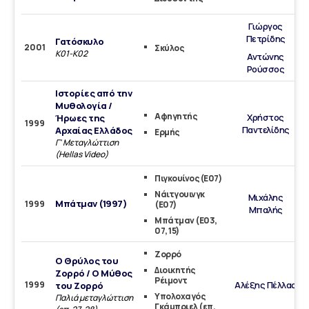
Γιώργος
Πετρίδης
Γατόσκυλο
2001
Σκύλος
Κ01-Κ02
Αντώνης
Ρούσσος
Ιστορίες από την
Μυθολογία /
Αφηγητής
Χρήστος
Ήρωες της
1999
Παντελίδης
Αρχαίας Ελλάδος
Ερμής
Γ' Μεταγλώττιση
(Hellas Video)
Πιγκουίνος (Ε07)
Νάιτγουινγκ
Μιχάλης
Μπάτμαν (1997)
1999
(Ε07)
Μπαλής
Μπάτμαν (Ε03,
07, 15)
Ζορρό
O Θρύλος του
Διοικητής
Ζορρό / Ο Μύθος
Ρέιμοντ
1999
Αλέξης Πέλλας
του Ζορρό
Υπολοχαγός
Παλιά μεταγλώττιση
Γκάμπριελ (επ.