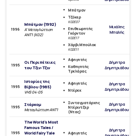
Μπάτμαν
Τζόκερ
Κ02Ε07
Μπάτμαν (1992)
Μιχάλης
Επιθεωρητής
1996
A' Μεταγλώττιση
Μπαλής
Γκόρντον
ΑΝΤ1 (Κ02)
Κ02Ε17
Χάρβι Μπούλοκ
Κ02Ε11
Αφηγητής
Οι Περιπέτειες
Δήμητρα
1995
Καθηγητής
του Τζιν-Τζιν
Δημητριάδου
Τρελάρας
Ιστορίες της
Αφηγητής
Δήμητρα
1995
Βίβλου (1985)
Δημητριάδου
Ντέρεκ
VHS 04-05
Συνταγματάρχης
Δήμητρα
Στάρκομ
1995
Ντέριντζερ
Δημητριάδου
Μεταγλώττιση ΑΝΤ1
(Ντας)
The World's Most
Famous Tales /
Δήμητρα
1995
World Fairy Tale
Αφηγητής
Δημητριάδου