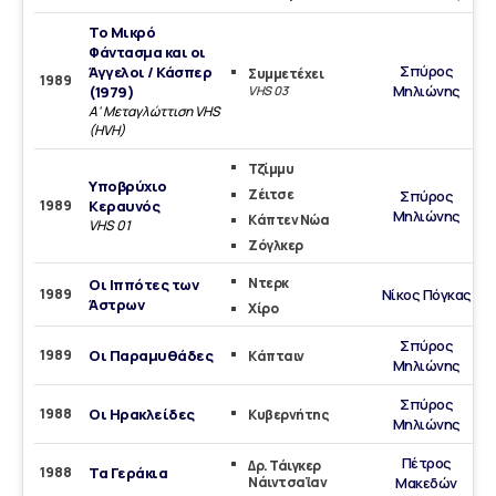
Το Μικρό
Φάντασμα και οι
Σπύρος
Άγγελοι / Κάσπερ
Συμμετέχει
1989
Μηλιώνης
(1979)
VHS 03
Α' Μεταγλώττιση VHS
(HVH)
Τζίμμυ
Υποβρύχιο
Ζέιτσε
Σπύρος
1989
Κεραυνός
Μηλιώνης
Κάπτεν Νώα
VHS 01
Ζόγλκερ
Ντερκ
Οι Ιππότες των
1989
Νίκος Πόγκας
Άστρων
Χίρο
Σπύρος
1989
Οι Παραμυθάδες
Κάπταιν
Μηλιώνης
Σπύρος
1988
Οι Ηρακλείδες
Κυβερνήτης
Μηλιώνης
Πέτρος
Δρ. Τάιγκερ
1988
Τα Γεράκια
Νάιντσαϊαν
Μακεδών