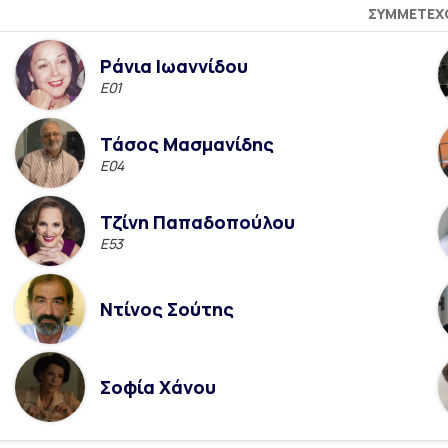
ΣΥΜΜΕΤΈΧ
Ράνια Ιωαννίδου
Ε01
Τάσος Μασμανίδης
E04
Τζίνη Παπαδοπούλου
Ε53
Ντίνος Σούτης
Σοφία Χάνου