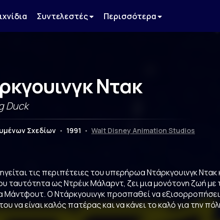
ιχνίδια
Συντελεστές
Περισσότερα
ρκγουινγκ Ντακ
g Duck
ουμένων Σχεδίων
•
1991
•
Walt Disney Animation Studios
ιηγείται τις περιπέτειες του υπερήρωα Ντάρκγουινγκ Ντακ
ου ταυτότητα ως Ντρέικ Μάλαρντ, ζει μια μονότονη ζωή με τ
α Μάντφουτ. Ο Ντάρκγουινγκ προσπαθεί να εξισορροπήσει τ
του να είναι καλός πατέρας και να κάνει το καλό για την πόλ