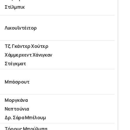
Στίλμπικ
Λικουϊντέιτορ
Τζ. Γκάντερ Χούτερ
Χάμμερχεντ Χάνιγκαν
Στέγκματ
Μπάσρουτ
Μοργκάνα
Νεπτούνια
Δρ. Σάρα Μπέλουμ
Τόρους Μπούλμπα