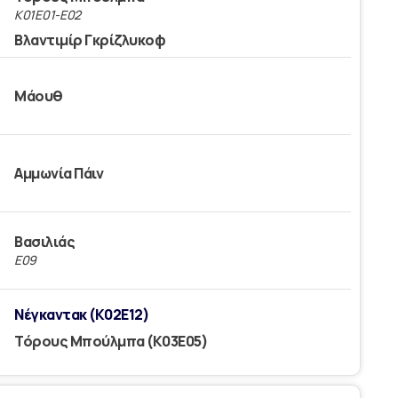
Κ01Ε01-Ε02
Βλαντιμίρ Γκρίζλυκοφ
Μάουθ
Αμμωνία Πάιν
Βασιλιάς
E09
Νέγκαντακ (Κ02Ε12)
Τόρους Μπούλμπα (Κ03Ε05)