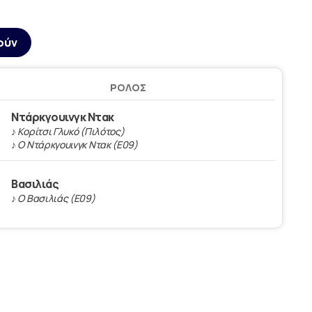
ούν
ΡΌΛΟΣ
Ντάρκγουινγκ Ντακ
♪ Κορίτσι Γλυκό (Πιλότος)
♪ Ο Ντάρκγουινγκ Ντακ (Ε09)
Βασιλιάς
♪ Ο Βασιλιάς (Ε09)