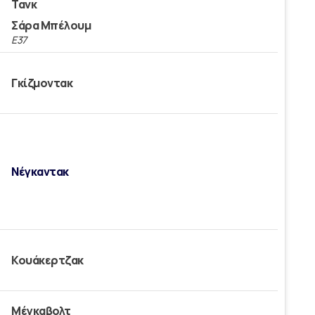
Τανκ
Σάρα Μπέλουμ
Ε37
Γκίζμοντακ
Νέγκαντακ
Κουάκερτζακ
Μέγκαβολτ