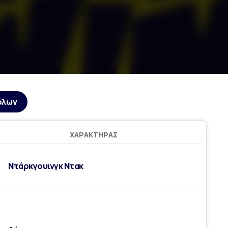
όλων
ΧΑΡΑΚΤΉΡΑΣ
Ντάρκγουινγκ Ντακ