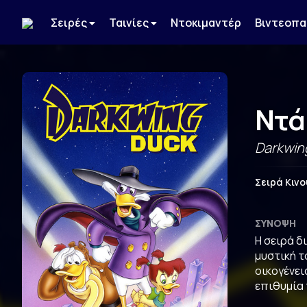
Σειρές
Ταινίες
Ντοκιμαντέρ
Βιντεοπα
Ντά
Darkwin
Σειρά Κιν
ΣΎΝΟΨΗ
Η σειρά δ
μυστική τ
οικογένει
επιθυμία 