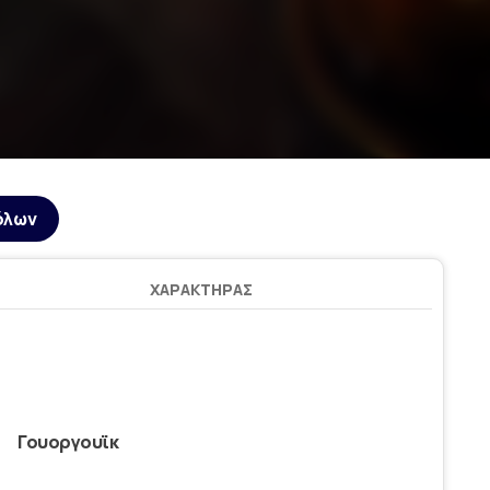
όλων
ΧΑΡΑΚΤΉΡΑΣ
Γουοργουϊκ