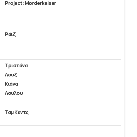
Project: Morderkaiser
Ράιζ
Τριστάνα
Λουξ
Κιάνα
Λουλου
Ταμ Κεντς