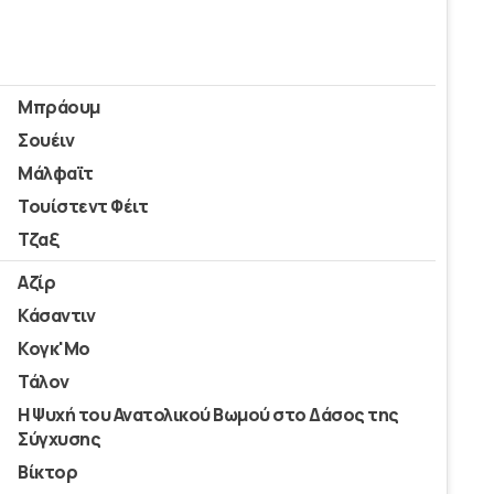
Μπράουμ
Σουέιν
Μάλφαϊτ
Τουίστεντ Φέιτ
Τζαξ
Αζίρ
Κάσαντιν
Κογκ'Μο
Τάλον
Η Ψυχή του Ανατολικού Βωμού στο Δάσος της
Σύγχυσης
Βίκτορ