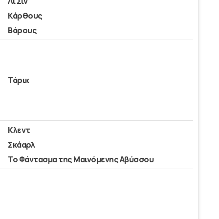
Λι Σιν
Κάρθους
Βάρους
Τάρικ
Κλεντ
Σκάαρλ
Το Φάντασμα της Μαινόμενης Αβύσσου