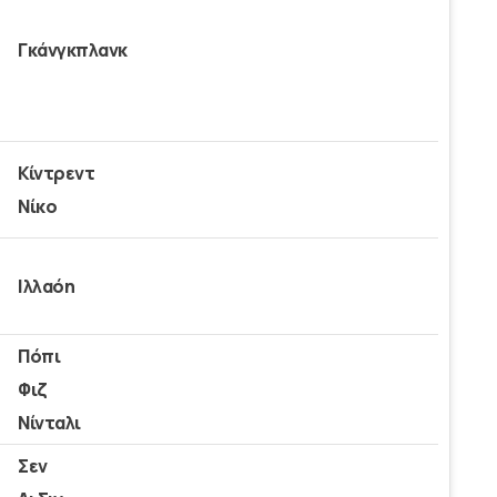
Γκάνγκπλανκ
Κίντρεντ
Νίκο
Ιλλαόη
Πόπι
Φιζ
Νίνταλι
Σεν