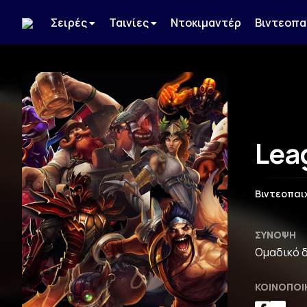
Σειρές
Ταινίες
Ντοκιμαντέρ
Βιντεοπα
Lea
Βιντεοπαι
ΣΎΝΟΨΗ
Ομαδικό δ
ΚΟΙΝΟΠΟΊ