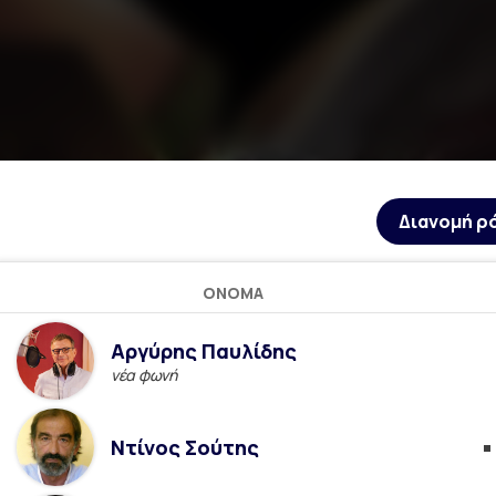
Διανομή ρ
ΌΝΟΜΑ
Αργύρης Παυλίδης
νέα φωνή
Ντίνος Σούτης