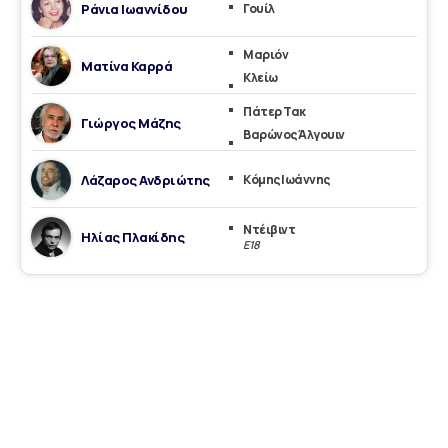
Ράνια Ιωαννίδου
Γουίλ
Μαριόν
Ματίνα Καρρά
Κλείω
Πάτερ Τακ
Γιώργος Μάζης
Βαρώνος Άλγουιν
Λάζαρος Ανδριώτης
Κόμης Ιωάννης
Ντέιβιντ
Ηλίας Πλακίδης
Ε18