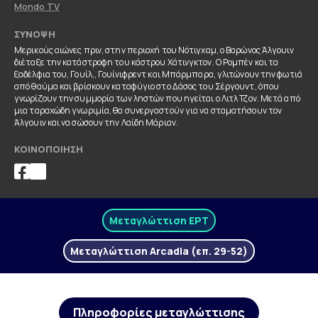
Mondo TV
ΣΎΝΟΨΗ
Μερικούς αιώνες πριν, στην περιοχή του Νότιγχαμ, ο Βαρώνος Άλγουιν
διέταξε την κατάστροφη του κάστρου Χάτινγκτον. Ο Ρομπέν και τα
ξαδέλφια του, Γουίλ,, Γουίνιφρεντ και Μπάρμπαρα, γλιτώνουν την φωτιά
από θαύμα και βρίσκουν καταφύγιο στο Δάσος του Σέργουντ, όπου
γνωρίζουν την συμμορία των ληστών που ηγείται ο Λιτλ Τζον. Μετά από
μια ταραχώδη γνωριμία, θα συνεργαστούν για να σταματήσουν τον
Άλγουιν και να σώσουν την Λαίδη Μάριαν.
ΚΟΙΝΟΠΟΊΗΣΗ
Μεταγλώττιση ΕΡΤ
Μεταγλώττιση Arcadia (επ. 29-52)
Πληροφορίες μεταγλώττισης