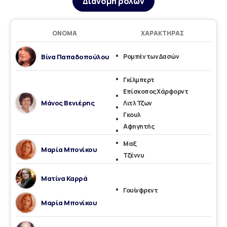
Διανομή ρόλων
ΌΝΟΜΑ
ΧΑΡΑΚΤΉΡΑΣ
Βίνα Παπαδοπούλου
Ρομπέν των Δασών
Γκίλμπερτ
Επίσκοπος Χάρφορντ
Μάνος Βενιέρης
Λιτλ Τζων
Γκουλ
Αφηγητής
Μαξ
Μαρία Μπονίκου
Τζέννυ
Ματίνα Καρρά
Γουίνφρεντ
Μαρία Μπονίκου