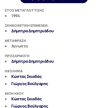
ΈΤΟΣ ΜΕΤΑΓΛΏΤΤΙΣΗΣ
1994
ΣΚΗΝΟΘΕΤΙΚΉ ΕΠΙΜΈΛΕΙΑ
Δήμητρα Δημητριάδου
ΜΕΤΆΦΡΑΣΗ
Άγνωστο
ΠΡΟΣΑΡΜΟΓΉ
Δήμητρα Δημητριάδου
ΗΧΟΛΗΨΊΑ
Κώστας Σκιαδάς
Γιώργος Βούλγαρης
ΜΊΞΗ ΉΧΟΥ
Κώστας Σκιαδάς
Γιώργος Βούλγαρης