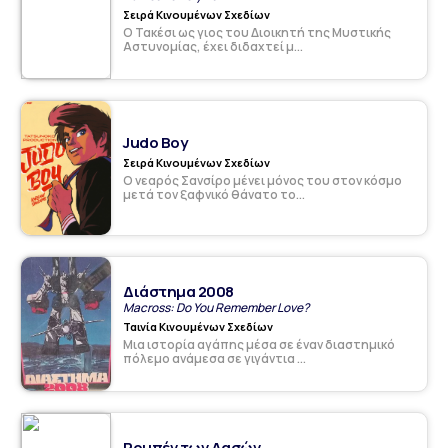
Σειρά Κινουμένων Σχεδίων
Ο Τακέσι ως γιος του Διοικητή της Μυστικής
Αστυνομίας, έχει διδαχτεί μ...
Judo Boy
Σειρά Κινουμένων Σχεδίων
O νεαρός Σανσίρο μένει μόνος του στον κόσμο
μετά τον ξαφνικό θάνατο το...
Διάστημα 2008
Macross: Do You Remember Love?
Ταινία Κινουμένων Σχεδίων
Μια ιστορία αγάπης μέσα σε έναν διαστημικό
πόλεμο ανάμεσα σε γιγάντια ...
Ρομπέν των Δασών