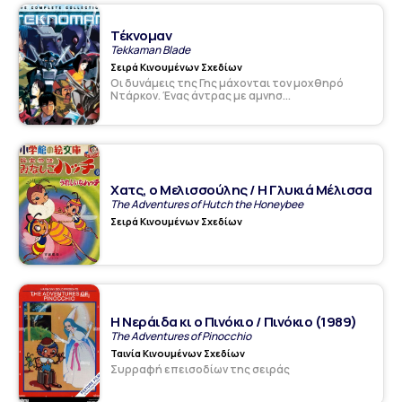
Τέκνομαν
Tekkaman Blade
Σειρά Κινουμένων Σχεδίων
Οι δυνάμεις της Γης μάχονται τον μοχθηρό
Ντάρκον. Ένας άντρας με αμνησ...
Χατς, ο Μελισσούλης / Η Γλυκιά Μέλισσα
The Adventures of Hutch the Honeybee
Σειρά Κινουμένων Σχεδίων
Η Νεράιδα κι ο Πινόκιο / Πινόκιο (1989)
The Adventures of Pinocchio
Ταινία Κινουμένων Σχεδίων
Συρραφή επεισοδίων της σειράς