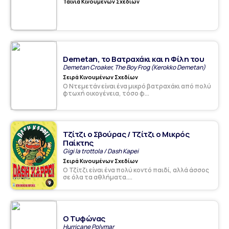
Ταινία Κινουμένων Σχεδίων
Demetan, το Βατραχάκι και η Φίλη του
Demetan Croaker, The Boy Frog (Kerokko Demetan)
Σειρά Κινουμένων Σχεδίων
O Ντεμετάν είναι ένα μικρό βατραχάκι από πολύ
φτωχή οικογένεια, τόσο φ...
Τζίτζι ο Σβούρας / Τζίτζι ο Μικρός
Παίκτης
Gigi la trottola / Dash Kapei
Σειρά Κινουμένων Σχεδίων
Ο Τζίτζι είναι ένα πολύ κοντό παιδί, αλλά άσσος
σε όλα τα αθλήματα....
Ο Τυφώνας
Hurricane Polymar