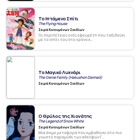
Το Ιπτάμενο Σπίτι
The Flying House
Σειρά Κινουμένων Σχεδίων
Οι περιπέτειες ενός εφευρέτη που ταξιδεύει
με το σπίτι του στο χρόνο κ...
Το Μαγικό Λυχνάρι
The Genie Family (Hakushon Daimaō)
Σειρά Κινουμένων Σχεδίων
Ο Θρύλος της Χιονάτης
The Legend of Snow White
Σειρά Κινουμένων Σχεδίων
Μια άνιμε μεταφορά που εμβαθύνει στο πιο
γνωστό παραμύθι των αδελφών Γ...