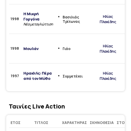
H Mικρή
Δι
Ηλίας
Βασιλιάς
1998
Γοργόνα
Τρίτωνας
Πλακίδης
Νέα μεταγλώττιση
Τρα
Δι
Ηλίας
1998
Μουλάν
Γιάο
Πλακίδης
Τρα
Ηρακλής: Πέρα
Ηλίας
1997
Συμμετέχει
από τον Μύθο
Πλακίδης
τρα
Ταινίες Live Action
ΈΤΟΣ
ΤΊΤΛΟΣ
ΧΑΡΑΚΤΉΡΑΣ
ΣΚΗΝΟΘΕΣΊΑ
ΣΤΟΎΝ