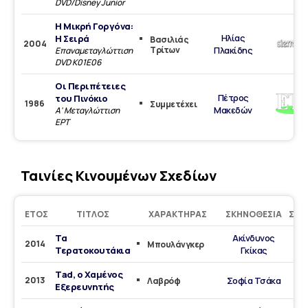
DVD/Disney Junior
Η Μικρή Γοργόνα:
Ηλίας
Η Σειρά
Βασιλιάς
2004
Τρίτων
Πλακίδης
Επαναμεταγλώττιση
DVD K01E06
Οι Περιπέτειες
Πέτρος
του Πινόκιο
1986
Συμμετέχει
Μακεδών
Α' Μεταγλώττιση
ΕΡΤ
Ταινίες Κινουμένων Σχεδίων
ΈΤΟΣ
ΤΊΤΛΟΣ
ΧΑΡΑΚΤΉΡΑΣ
ΣΚΗΝΟΘΕΣΊΑ
ΣΤΟ
Τα
Ακίνδυνος
2014
Μπουλάνγκερ
Τερατοκουτάκια
Γκίκας
Τad, o Χαμένος
2013
Σοφία Τσάκα
Λαβρόφ
Εξερευνητής