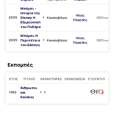
Μπάμπι -
Ιστορία της
Ηλίας
2005
Disney: Η
Κουκουβάγια
Πλακίδης
Εξερεύνηση
του Ποδάρα
Μπάμπι: Η
Ηλίας
2005
Περιπέτεια
Κουκουβάγια
Πλακίδης
του Δάσους
Εκπομπές
ΈΤΟΣ
ΤΊΤΛΟΣ
ΧΑΡΑΚΤΉΡΑΣ
ΣΚΗΝΟΘΕΣΊΑ
ΣΤΟΎΝΤΙΟ
Άνθρωποι
1982
και
?
Κούκλες