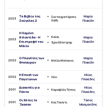
Τρα
Το Βιβλίο της
Μαρία
Συνταγματάρχης
2003
Ζούγκλας 2
Χάθι
Πλακίδη
τρα
Η Χαμένη
Κούκι
Ατλαντίδα - Η
Μαρία
2003
Επιστροφή του
Πλακίδη
Έρικ Χέλστρομ
Μάιλο
Ο Πλανήτης των
Μαρία
2002
Μπίλυ Μπόουνς
Θησαυρών
Πλακίδη
τρα
Η Εποχή των
Ηλίας
2002
Λένι
Παγετώνων
Πλακίδης
Διακοπές για
Ηλίας
2001
Καραφλός Τύπος
Πάντα
Πλακίδης
Οι Κότες το
Τάσος
2001
Κος Τουίντι
'Σκασαν
Μασμανίδης