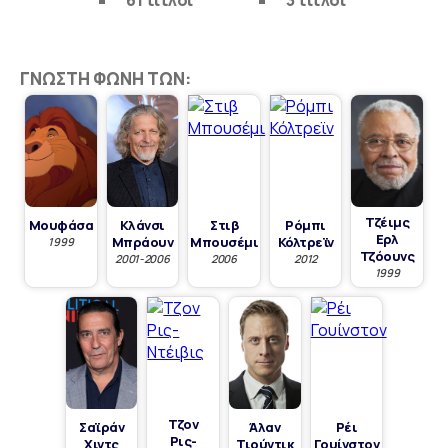
61 τίτλοι
3 τίτλοι
ΓΝΩΣΤΉ ΦΩΝΉ ΤΩΝ:
Τζέιμς
Μουφάσα
Κλάνσι
Στιβ
Ρόμπι
Ερλ
Μπράουν
Μπουσέμι
Κόλτρεϊν
1999
Τζόουνς
2001-2006
2006
2012
1999
Τζον
Σαϊράν
Άλαν
Ρέι
Ρις-
Χιντς
Τιούντικ
Γουίνστον