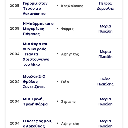
Γκρόμιτ στον
Πέτρος
2005
Κος Φούσκης
Τεράστιο
Δαμουλής
Λαχανόκηπο
Η Μπάρμπι και ο
Μαρία
2005
Μαγεμένος
Φέρρις
Πλακίδη
Πήγασος
Μια Φορά και
Δυο Καιρούς
ο
Μαρία
2004
Ήταν τα
Αφηγητής
Πλακίδη
Χριστούγεννα
τρα
του Μίκυ
Μουλάν 2: Ο
Ηλίας
Θρύλος
2004
Γιάο
Πλακίδης
Συνεχίζεται
τρα
Μια Τρελή,
Μαρία
2004
Σερίφης
Τρελή Φάρμα
Πλακίδη
Δι
Ο Αδελφός μου,
Μαρία
2004
Αφηγητής
ο Αρκούδος
Πλακίδη