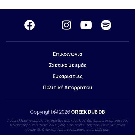
Επικοινωνία
Σχετικά με εμάς
Ευχαριστίες
Πολιτική Απορρήτου
Copyright
2026
GREEK DUB DB
Λόγω έλλειψης παροχής στοιχείων από κανάλια ή διανομείς, σε ορισμένους
τίτλους παρουσιάζονται ελλείψεις. Όποιος έχει τεκμηριωμένη γνώση επ'
αυτών, θα ήταν χαρά μας, να επικοινωνήσει μαζί μας.