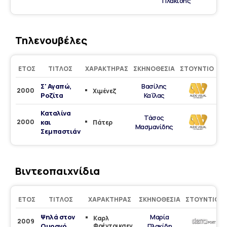
Πλακίδης
Τηλενουβέλες
ΈΤΟΣ
ΤΊΤΛΟΣ
ΧΑΡΑΚΤΉΡΑΣ
ΣΚΗΝΟΘΕΣΊΑ
ΣΤΟΎΝΤΙΟ
Σ' Αγαπώ,
Βασίλης
2000
Χιμένεζ
Ροζίτα
Καΐλας
Καταλίνα
Τάσος
2000
και
Πάτερ
Μασμανίδης
Σεμπαστιάν
Βιντεοπαιχνίδια
ΈΤΟΣ
ΤΊΤΛΟΣ
ΧΑΡΑΚΤΉΡΑΣ
ΣΚΗΝΟΘΕΣΊΑ
ΣΤΟΎΝΤΙΟ
Ψηλά στον
Μαρία
Καρλ
2009
Ουρανό
Φρέντρικσεν
Πλακίδη