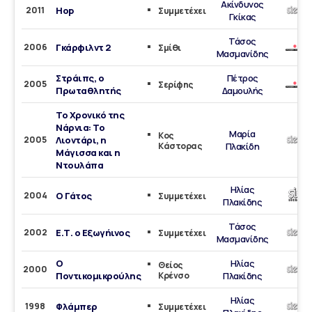
Ακίνδυνος
2011
Hop
Συμμετέχει
Γκίκας
Τάσος
2006
Γκάρφιλντ 2
Σμίθι
Μασμανίδης
Στράιπς, ο
Πέτρος
2005
Σερίφης
Πρωταθλητής
Δαμουλής
Το Χρονικό της
Νάρνια: To
Μαρία
Κος
2005
Λιοντάρι, η
Κάστορας
Πλακίδη
Μάγισσα και η
Ντουλάπα
Ηλίας
2004
Ο Γάτος
Συμμετέχει
Πλακίδης
Τάσος
2002
Ε.Τ. ο Εξωγήινος
Συμμετέχει
Μασμανίδης
Ο
Ηλίας
Θείος
2000
Ποντικομικρούλης
Κρένσο
Πλακίδης
Ηλίας
1998
Φλάμπερ
Συμμετέχει