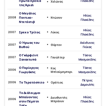
Πρώτα Χρόνια
Πλακίδης
Χελώνας
της Άριελ
Ο Μεγάλος
Ηλίας
2008
Ποντικο-
Ντώσον
Πλακίδης
Ντετέκτιβ
Ηλίας
2007
Σρεκ ο Τρίτος
Λύκος
Πλακίδης
O Ήρωας του
Ακίνδυνος
2007
Θόρτον
Βυθού
Γκίκας
Ο Γκάρφιλντ
Τάσος
2007
Γουώλτερ
Ξαναχτυπά
Μασμανίδης
Ο Περίεργος
Τάσος
Κος
2006
Γιωργάκης
Μπλούμσμπερι
Μασμανίδης
Πέτρος
2006
Το Τερατόσπιτο
Οράτιος
Δαμουλής
Το Διάλειμμα:
Μπαίνοντας
Ηλίας
Διευθυντής
2006
στην Πέμπτη
Μπράουν
Πλακίδης
Τάξη