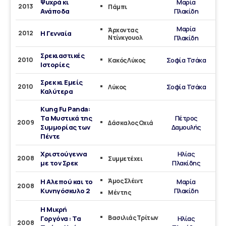
Ψυχρά κι
Μαρία
2013
Πάμπι
Ανάποδα
Πλακίδη
Μαρία
Άρχοντας
2012
Η Γενναία
Ντίνκγουολ
Πλακίδη
Σρεκιαστικές
2010
Σοφία Τσάκα
Κακός Λύκος
Ιστορίες
Σρεκ κι Εμείς
2010
Σοφία Τσάκα
Λύκος
Καλύτερα
Kung Fu Panda:
Τα Μυστικά της
Πέτρος
2009
Δάσκαλος Οχιά
Συμμορίας των
Δαμουλής
Πέντε
Χριστούγεννα
Ηλίας
2008
Συμμετέχει
με τον Σρεκ
Πλακίδης
Άμος Σλέιντ
Η Αλεπού και το
Μαρία
2008
Κυνηγόσκυλο 2
Πλακίδη
Μέντης
Η Μικρή
Βασιλιάς Τρίτων
Γοργόνα : Τα
Ηλίας
2008