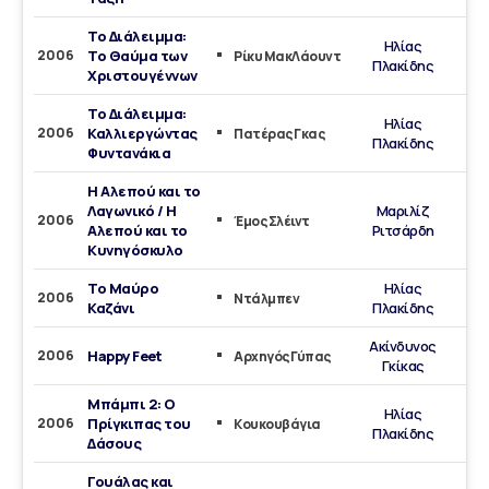
Το Διάλειμμα:
Ηλίας
2006
Το Θαύμα των
Ρίκυ ΜακΛάουντ
Πλακίδης
Χριστουγέννων
Το Διάλειμμα:
Ηλίας
2006
Καλλιεργώντας
Πατέρας Γκας
Πλακίδης
Φυντανάκια
Η Αλεπού και το
Λαγωνικό / Η
Μαριλίζ
2006
Έμος Σλέιντ
Αλεπού και το
Ριτσάρδη
Κυνηγόσκυλο
Το Μαύρο
Ηλίας
2006
Ντάλμπεν
Καζάνι
Πλακίδης
Ακίνδυνος
2006
Happy Feet
Aρχηγός Γύπας
Γκίκας
Μπάμπι 2: Ο
Ηλίας
2006
Πρίγκιπας του
Κουκουβάγια
Πλακίδης
Δάσους
Γουάλας και