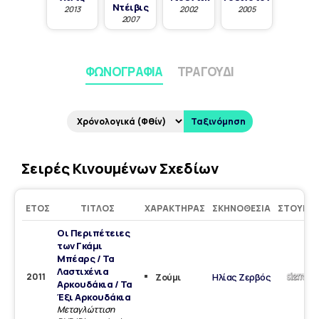
Ντέιβις
2013
2002
2005
2007
ΦΩΝΟΓΡΑΦΊΑ
ΤΡΑΓΟΎΔΙ
Ταξινόμηση
Σειρές Κινουμένων Σχεδίων
ΈΤΟΣ
ΤΊΤΛΟΣ
ΧΑΡΑΚΤΉΡΑΣ
ΣΚΗΝΟΘΕΣΊΑ
ΣΤΟΎΝΤ
Οι Περιπέτειες
των Γκάμι
Μπέαρς / Τα
Λαστιχένια
2011
Ηλίας Ζερβός
Ζούμι
Αρκουδάκια / Τα
Έξι Αρκουδάκια
Μεταγλώττιση