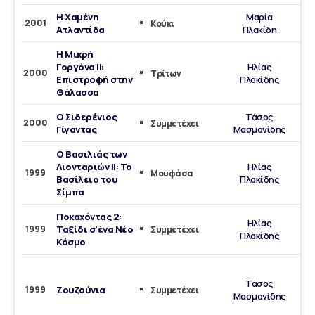
Η Χαμένη
Μαρία
2001
Κούκι
Ατλαντίδα
Πλακίδη
Η Μικρή
Γοργόνα ΙΙ:
Ηλίας
2000
Τρίτων
Επιστροφή στην
Πλακίδης
Θάλασσα
Ο Σιδερένιος
Τάσος
2000
Συμμετέχει
Γίγαντας
Μασμανίδης
Ο Βασιλιάς των
Λιονταριών ΙΙ: Το
Ηλίας
1999
Μουφάσα
Βασίλειο του
Πλακίδης
Σίμπα
τρα
Ποκαχόντας 2:
Ηλίας
1999
Ταξίδι σ'ένα Νέο
Συμμετέχει
Πλακίδης
Κόσμο
ο
Τάσος
1999
Ζουζούνια
Συμμετέχει
Μασμανίδης
τρα