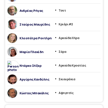
Ανδρέας Ρήγας
Τσετ
Σταύρος Μαυρίδης
Κριάρι #2
Κλεοπάτρα Ροντήρη
Αρκούδα Χήρα
Μαρία Πλακίδη
Σάρα
Ντάρκο Σήζαρ
Αρκούδα Κροατίας
Αργύρης Κανδύλης
Σκιουράκια
Κώστας Μπακάλης
Αφηγητής