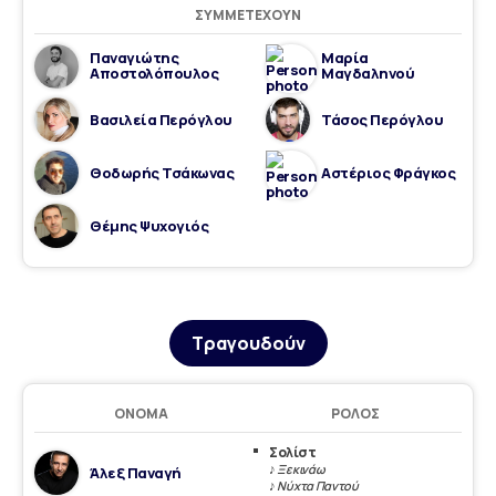
ΣΥΜΜΕΤΈΧΟΥΝ
Παναγιώτης
Μαρία
Αποστολόπουλος
Μαγδαληνού
Βασιλεία Περόγλου
Τάσος Περόγλου
Θοδωρής Τσάκωνας
Αστέριος Φράγκος
Θέμης Ψυχογιός
Τραγουδούν
ΌΝΟΜΑ
ΡΌΛΟΣ
Σολίστ
♪ Ξεκινάω
Άλεξ Παναγή
♪ Νύχτα Παντού