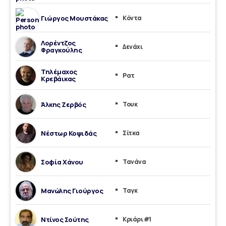
Γιώργος Μουστάκας
Κόντα
Λορέντζος
Δενάχι
Φραγκούλης
Τηλέμαχος
Ρατ
Κρεβάικας
Άλκης Ζερβός
Τουκ
Νέστωρ Κοψιδάς
Σίτκα
Σοφία Χάνου
Τανάνα
Μανώλης Γιούργος
Ταγκ
Ντίνος Σούτης
Κριάρι #1