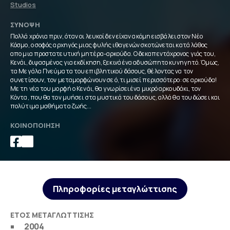
Studios
ΣΎΝΟΨΗ
Πολλά χρόνια πριν, όταν οι λευκοί δεν είχαν ακόμη εισβάλει στον Νέο
Κόσμο, ο σοφός αρχηγός μιας φυλής ιθαγενών σκοτώνεται κατά λάθος
απο μια προστατευτική μητέρα-αρκούδα. Ο δεκαπεντάχρονος γιός του,
Κενάι, διψασμένος για εκδίκηση, ξεκινά ένα αδυσώπητο κυνηγητό. Όμως,
τα Μεγάλα Πνεύματα του επιβλητικού δάσους, θέλοντας να τον
συνετίσουν, τον μεταμορφώνουν σε ό,τι μισεί περισσότερο: σε αρκούδα!
Με τη νέα του μορφή ο Κενάι, θα γνωρίσει ένα μικρό αρκουδάκι, τον
Κόντα, που θα τον μυήσει στα μυστικά του δάσους, αλλά θα του δώσει και
πολύτιμα μαθήματα ζωής...
ΚΟΙΝΟΠΟΊΗΣΗ
Πληροφορίες μεταγλώττισης
ΈΤΟΣ ΜΕΤΑΓΛΏΤΤΙΣΗΣ
2004