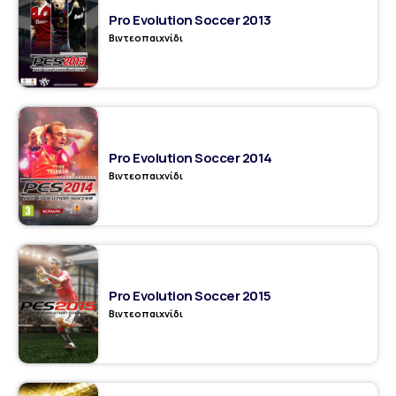
Pro Evolution Soccer 2013
Βιντεοπαιχνίδι
Pro Evolution Soccer 2014
Βιντεοπαιχνίδι
Pro Evolution Soccer 2015
Βιντεοπαιχνίδι