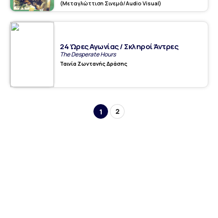
(Μεταγλώττιση Σινεμά/Audio Visual)
24 Ώρες Αγωνίας / Σκληροί Άντρες
The Desperate Hours
Ταινία Ζωντανής Δράσης
2
1