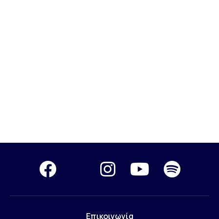
Επικοινωνία