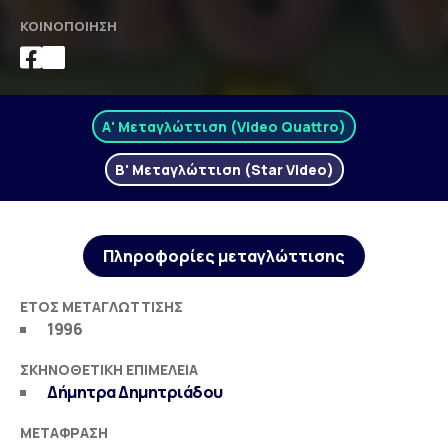
ΚΟΙΝΟΠΟΊΗΣΗ
Α' Μεταγλώττιση (Video Quattro)
Β' Μεταγλώττιση (Star Video)
Πληροφορίες μεταγλώττισης
ΈΤΟΣ ΜΕΤΑΓΛΏΤΤΙΣΗΣ
1996
ΣΚΗΝΟΘΕΤΙΚΉ ΕΠΙΜΈΛΕΙΑ
Δήμητρα Δημητριάδου
ΜΕΤΆΦΡΑΣΗ