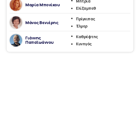
Μητριά
Μαρία Μπονίκου
Ελίζαμπεθ
Πρίγκιπας
Μάνος Βενιέρης
Έλμερ
Καθρέφτης
Γιάννης
Παπαϊωάννου
Κυνηγός