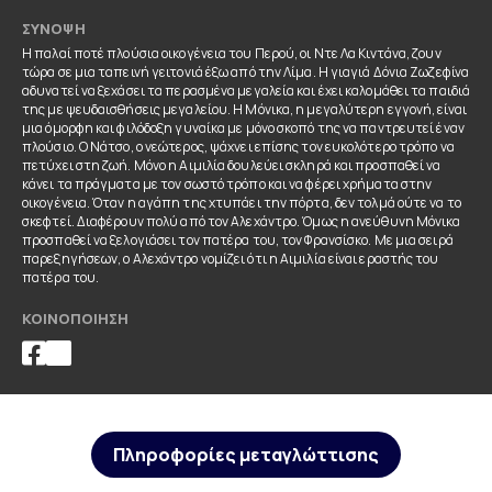
ΣΎΝΟΨΗ
Η παλαί ποτέ πλούσια οικογένεια του Περού, οι Ντε Λα Κιντάνα, ζουν
τώρα σε μια ταπεινή γειτονιά έξω από την Λίμα. Η γιαγιά Δόνια Ζωζεφίνα
αδυνατεί να ξεχάσει τα περασμένα μεγαλεία και έχει καλομάθει τα παιδιά
της με ψευδαισθήσεις μεγαλείου. Η Μόνικα, η μεγαλύτερη εγγονή, είναι
μια όμορφη και φιλόδοξη γυναίκα με μόνο σκοπό της να παντρευτεί έναν
πλούσιο. Ο Νάτσο, ο νεώτερος, ψάχνει επίσης τον ευκολότερο τρόπο να
πετύχει στη ζωή. Μόνο η Αιμιλία δουλεύει σκληρά και προσπαθεί να
κάνει τα πράγματα με τον σωστό τρόπο και να φέρει χρήματα στην
οικογένεια. Όταν η αγάπη της χτυπάει την πόρτα, δεν τολμά ούτε να το
σκεφτεί. Διαφέρουν πολύ από τον Αλεχάντρο. Όμως η ανεύθυνη Μόνικα
προσπαθεί να ξελογιάσει τον πατέρα του, τον Φρανσίσκο. Με μια σειρά
παρεξηγήσεων, ο Αλεχάντρο νομίζει ότι η Αιμιλία είναι εραστής του
πατέρα του.
ΚΟΙΝΟΠΟΊΗΣΗ
Πληροφορίες μεταγλώττισης