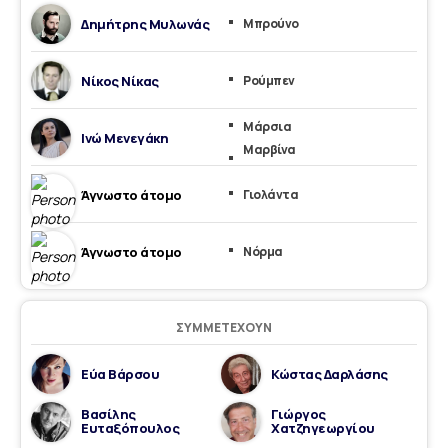
Δημήτρης Μυλωνάς
Μπρούνο
Νίκος Νίκας
Ρούμπεν
Μάρσια
Ινώ Μενεγάκη
Μαρβίνα
Άγνωστο άτομο
Γιολάντα
Άγνωστο άτομο
Νόρμα
ΣΥΜΜΕΤΈΧΟΥΝ
Εύα Βάρσου
Κώστας Δαρλάσης
Βασίλης
Γιώργος
Ευταξόπουλος
Χατζηγεωργίου