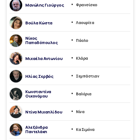
Μανώλης Γιούργος
Φρανσίσκο
Βούλα Κώστα
Λαουρίτα
Νίκος
Πάολο
Παπαδόπουλος
Μιχαέλα Αντωνίου
Κλάρα
Ηλίας Ζερβός
Σεμπάστιαν
Κωνσταντίνα
Βαλέρια
Οικονόμου
Ντίνα Μιχαηλίδου
Νίνα
Αλεξάνδρα
Κα Σιμόνα
Παντελάκη