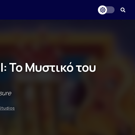
I: Το Μυστικό του
sure
Studios