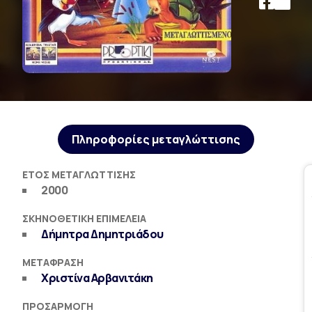
Πληροφορίες μεταγλώττισης
ΈΤΟΣ ΜΕΤΑΓΛΏΤΤΙΣΗΣ
2000
ΣΚΗΝΟΘΕΤΙΚΉ ΕΠΙΜΈΛΕΙΑ
Δήμητρα Δημητριάδου
ΜΕΤΆΦΡΑΣΗ
Χριστίνα Αρβανιτάκη
ΠΡΟΣΑΡΜΟΓΉ