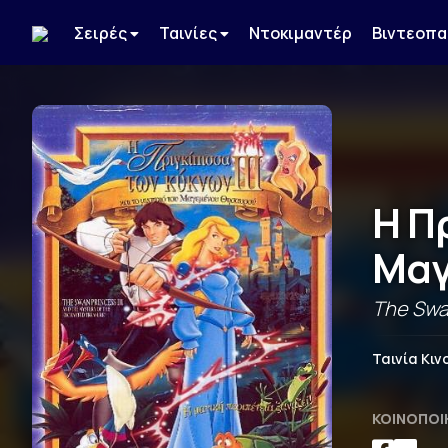
Σειρές
Ταινίες
Ντοκιμαντέρ
Βιντεοπα
Η Π
Μαγ
The Swan
Ταινία Κι
ΚΟΙΝΟΠΟΊ