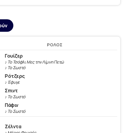
ούν
ΡΌΛΟΣ
Γουίζερ
♪ Το Τσόφλι Μες την Λίμνη Πετώ
♪ Το Σωστό
Ρότζερς
♪ Έφυγε
Σπιντ
♪ Το Σωστό
Πάφιν
♪ Το Σωστό
Ζέλντα
♪ Μέρες Φριχτές