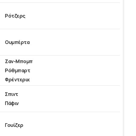
Ρότζερς
Ουμπέρτα
Ζαν-Μπομπ
Ρόθμπαρτ
Φρέντερικ
Σπιντ
Πάφιν
Γουίζερ