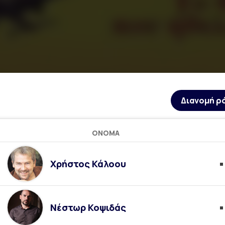
Διανομή ρ
ΌΝΟΜΑ
Χρήστος Κάλοου
Νέστωρ Κοψιδάς