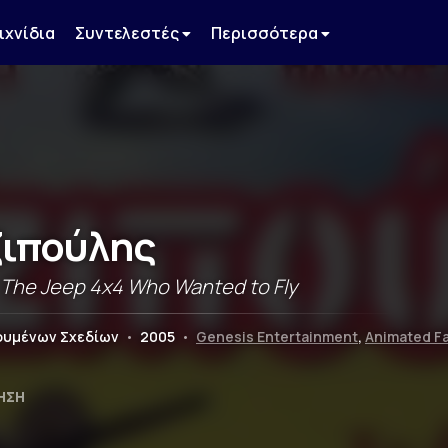
ιχνίδια
Συντελεστές
Περισσότερα
ζιπούλης
 The Jeep 4x4 Who Wanted to Fly
νουμένων Σχεδίων
•
2005
•
Genesis Entertainment
,
Animated Fa
ΗΣΗ