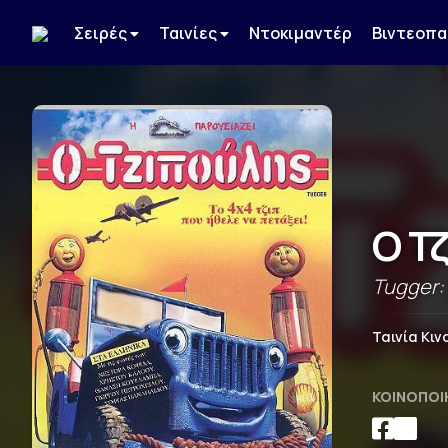
Σειρές
Ταινίες
Ντοκιμαντέρ
Βιντεοπα
Ο Τ
Tugger:
Ταινία Κι
ΚΟΙΝΟΠΟΊ