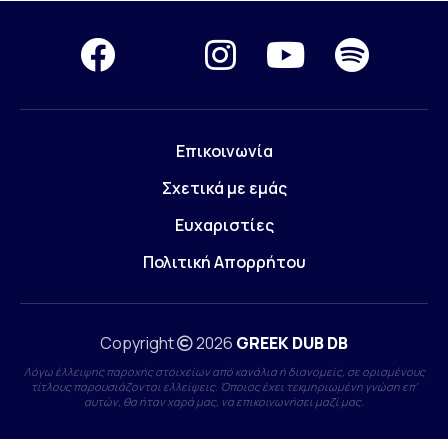
Επικοινωνία
Σχετικά με εμάς
Ευχαριστίες
Πολιτική Απορρήτου
Copyright
2026
GREEK DUB DB
Λόγω έλλειψης παροχής στοιχείων από κανάλια ή διανομείς, σε ορισμένους
τίτλους παρουσιάζονται ελλείψεις. Όποιος έχει τεκμηριωμένη γνώση επ'
αυτών, θα ήταν χαρά μας, να επικοινωνήσει μαζί μας.