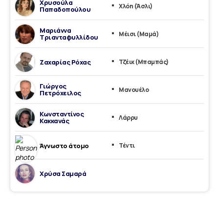
Χρυσούλα
Χλόη (Άσλι)
Παπαδοπούλου
Μαριάννα
Μέισι (Μαμά)
Τριανταφυλλίδου
Ζαχαρίας Ρόχας
Τζέικ (Μπαμπάς)
Γιώργος
Μανουέλο
Πετρόχειλος
Κωνσταντίνος
Λάρρυ
Κακκανάς
Άγνωστο άτομο
Τέντι
Χρύσα Σαμαρά