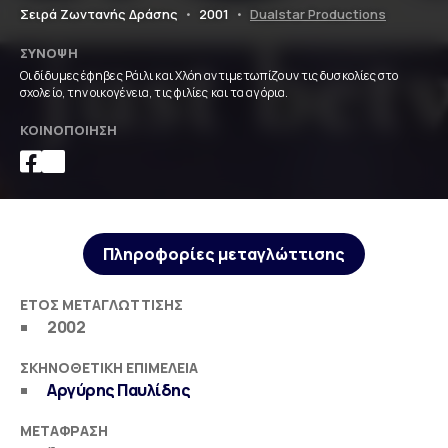
Σειρά Ζωντανής Δράσης
•
2001
•
Dualstar Productions
ΣΎΝΟΨΗ
Οι δίδυμες έφηβες Ράιλι και Χλόη αντιμετωπίζουν τις δυσκολίες στο
σχολείο, την οικογένεια, τις φιλίες και τα αγόρια.
ΚΟΙΝΟΠΟΊΗΣΗ
Πληροφορίες μεταγλώττισης
ΈΤΟΣ ΜΕΤΑΓΛΏΤΤΙΣΗΣ
2002
ΣΚΗΝΟΘΕΤΙΚΉ ΕΠΙΜΈΛΕΙΑ
Αργύρης Παυλίδης
ΜΕΤΆΦΡΑΣΗ