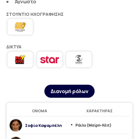
Άγνωστο
ΣΤΟΎΝΤΙΟ ΗΧΟΓΡΆΦΗΣΗΣ
ΔΊΚΤΥΑ
Διανομή ρόλων
ΌΝΟΜΑ
ΧΑΡΑΚΤΉΡΑΣ
Σοφία Καψαμπέλη
Ράιλυ (Μαίρη-Κέιτ)