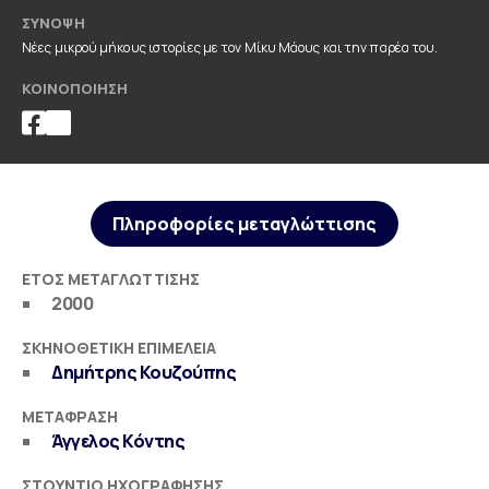
ΣΎΝΟΨΗ
Νέες μικρού μήκους ιστορίες με τον Μίκυ Μάους και την παρέα του.
ΚΟΙΝΟΠΟΊΗΣΗ
Πληροφορίες μεταγλώττισης
ΈΤΟΣ ΜΕΤΑΓΛΏΤΤΙΣΗΣ
2000
ΣΚΗΝΟΘΕΤΙΚΉ ΕΠΙΜΈΛΕΙΑ
Δημήτρης Κουζούπης
ΜΕΤΆΦΡΑΣΗ
Άγγελος Κόντης
ΣΤΟΎΝΤΙΟ ΗΧΟΓΡΆΦΗΣΗΣ