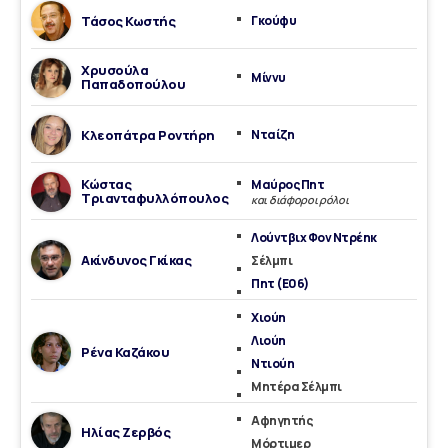
Τάσος Κωστής
Γκούφυ
Χρυσούλα
Μίννυ
Παπαδοπούλου
Κλεοπάτρα Ροντήρη
Νταίζη
Κώστας
Μαύρος Πητ
Τριανταφυλλόπουλος
και διάφοροι ρόλοι
Λούντβιχ Φον Ντρέηκ
Ακίνδυνος Γκίκας
Σέλμπι
Πητ (Ε06)
Χιούη
Λιούη
Ρένα Καζάκου
Ντιούη
Μητέρα Σέλμπι
Αφηγητής
Ηλίας Ζερβός
Μόρτιμερ