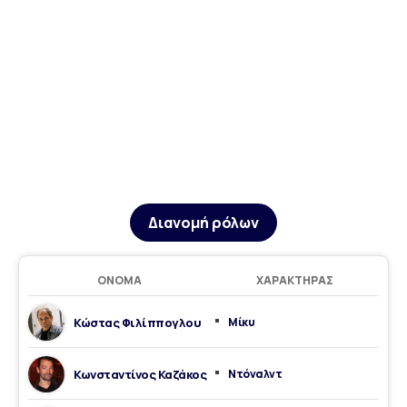
Διανομή ρόλων
ΌΝΟΜΑ
ΧΑΡΑΚΤΉΡΑΣ
Κώστας Φιλίππογλου
Μίκυ
Κωνσταντίνος Καζάκος
Ντόναλντ