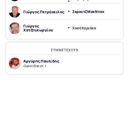
Γιώργος Πετρόχειλος
Σκρουτζ Μακ Ντακ
Γιώργος
Χοσέ Καριόκα
Χατζηγεωργίου
ΣΥΜΜΕΤΈΧΟΥΝ
Αργύρης Παυλίδης
Guest Star επ. 1