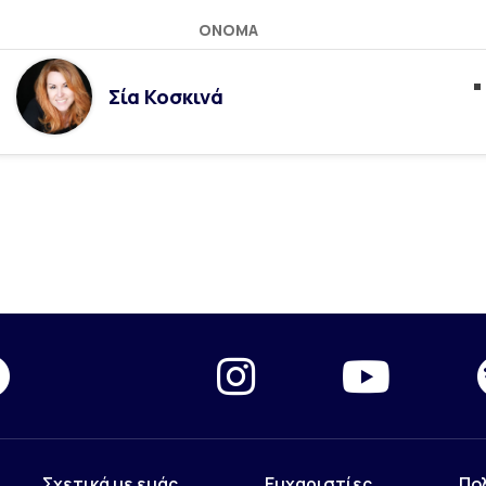
ΌΝΟΜΑ
Σία Κοσκινά
Σχετικά με εμάς
Ευχαριστίες
Πο