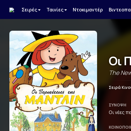
Σειρές
Ταινίες
Ντοκιμαντέρ
Βιντεοπα
Οι 
The New
Σειρά Κιν
ΣΎΝΟΨΗ
Οι νέες π
ΚΟΙΝΟΠΟΊ