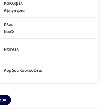
Κα Κλαβέλ
Αφηγήτρια
Κλόι
Νικόλ
Ντανιέλ
Λόρδος Κουκουφέις
ούν