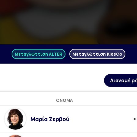
Μεταγλώττιση ALTER
Μεταγλώττιση KidsCo
Διανομή ρ
ΌΝΟΜΑ
Μαρία Ζερβού