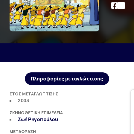
Πληροφορίες μεταγλώττισης
ΈΤΟΣ ΜΕΤΑΓΛΏΤΤΙΣΗΣ
2003
ΣΚΗΝΟΘΕΤΙΚΉ ΕΠΙΜΈΛΕΙΑ
Ζωή Ρηγοπούλου
ΜΕΤΆΦΡΑΣΗ