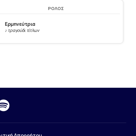
ΡΌΛΟΣ
Ερμηνεύτρια
♪ τραγούδι τίτλων
λιτική Απορρήτου