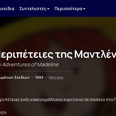
ιχνίδια
Συντελεστές
Περισσότερα
Περιπέτειες της Μαντλέ
 Adventures of Madeline
ουμένων Σχεδίων
•
1993
•
Nelvana
εριπέτειες ενός κοκκινομάλλικου κοριτσιού σε σχολείο στο 
ΗΣΗ