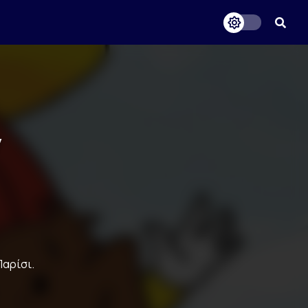
ν
Παρίσι.