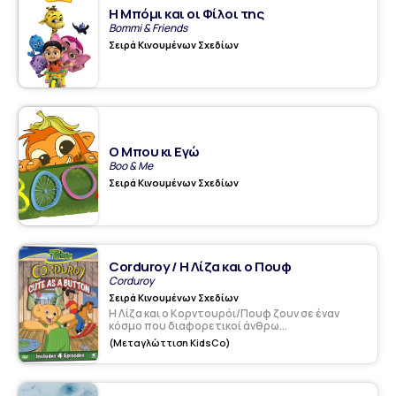
Η Μπόμι και οι Φίλοι της
Bommi & Friends
Σειρά Κινουμένων Σχεδίων
Ο Μπου κι Εγώ
Boo & Me
Σειρά Κινουμένων Σχεδίων
Corduroy / Η Λίζα και ο Πουφ
Corduroy
Σειρά Κινουμένων Σχεδίων
Η Λίζα και ο Κορντουρόι/Πουφ ζουν σε έναν
κόσμο που διαφορετικοί άνθρω...
(Μεταγλώττιση KidsCo)