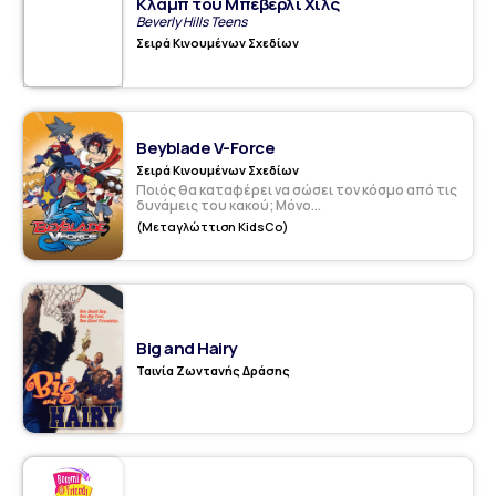
Κλαμπ του Μπέβερλι Χιλς
Beverly Hills Teens
Σειρά Κινουμένων Σχεδίων
Beyblade V-Force
Σειρά Κινουμένων Σχεδίων
Ποιός θα καταφέρει να σώσει τον κόσμο από τις
δυνάμεις του κακού; Μόνο...
(Μεταγλώττιση KidsCo)
Big and Hairy
Ταινία Ζωντανής Δράσης