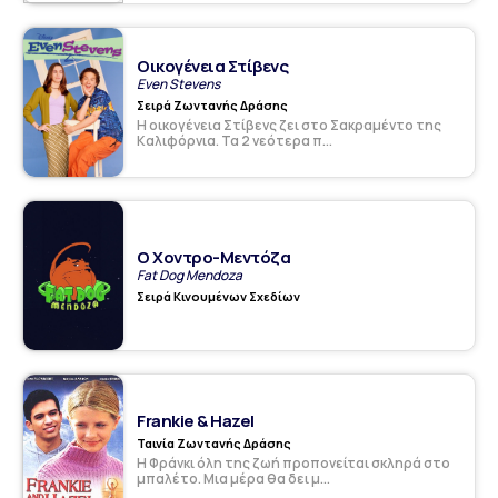
Οικογένεια Στίβενς
Even Stevens
Σειρά Ζωντανής Δράσης
Η οικογένεια Στίβενς ζει στο Σακραμέντο της
Καλιφόρνια. Τα 2 νεότερα π...
Ο Χοντρο-Μεντόζα
Fat Dog Mendoza
Σειρά Κινουμένων Σχεδίων
Frankie & Hazel
Ταινία Ζωντανής Δράσης
Η Φράνκι όλη της ζωή προπονείται σκληρά στο
μπαλέτο. Μια μέρα θα δει μ...