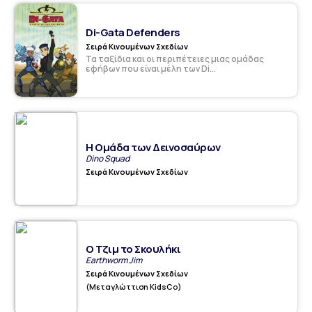
Di-Gata Defenders
Σειρά Κινουμένων Σχεδίων
Τα ταξίδια και οι περιπέτειες μιας ομάδας
εφήβων που είναι μέλη των Di...
Η Ομάδα των Δεινοσαύρων
Dino Squad
Σειρά Κινουμένων Σχεδίων
Ο Τζιμ το Σκουλήκι
Earthworm Jim
Σειρά Κινουμένων Σχεδίων
(Μεταγλώττιση KidsCo)