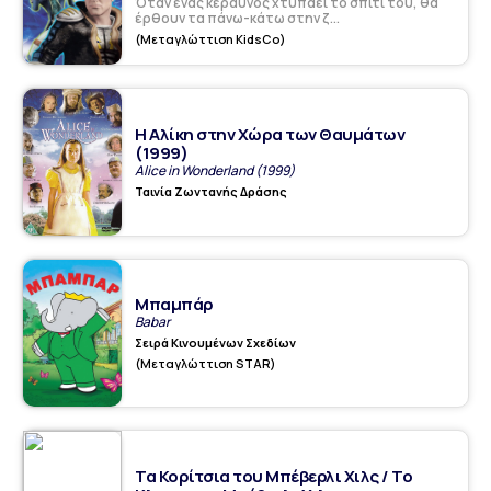
Όταν ένας κεραυνός χτυπάει το σπίτι του, θα
έρθουν τα πάνω-κάτω στην ζ...
(Μεταγλώττιση KidsCo)
Η Αλίκη στην Χώρα των Θαυμάτων
(1999)
Alice in Wonderland (1999)
Ταινία Ζωντανής Δράσης
Μπαμπάρ
Babar
Σειρά Κινουμένων Σχεδίων
(Μεταγλώττιση STAR)
Τα Κορίτσια του Μπέβερλι Χιλς / Το