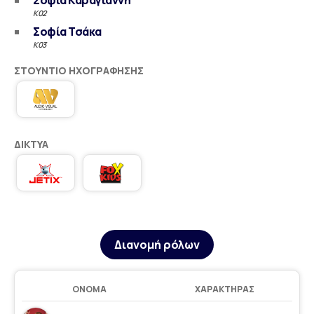
Σοφία Καραγιάννη
Κ02
Σοφία Τσάκα
Κ03
ΣΤΟΎΝΤΙΟ ΗΧΟΓΡΆΦΗΣΗΣ
ΔΊΚΤΥΑ
Διανομή ρόλων
ΌΝΟΜΑ
ΧΑΡΑΚΤΉΡΑΣ