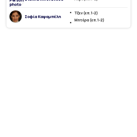
Τζεν (επ. 1-2)
Σοφία Καψαμπέλη
Μητέρα (επ. 1-2)