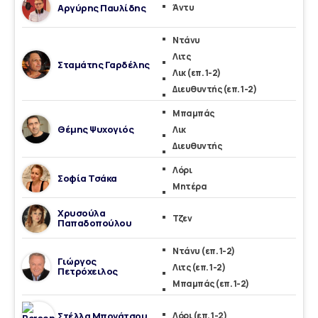
Αργύρης Παυλίδης
Άντυ
Ντάνυ
Λιτς
Σταμάτης Γαρδέλης
Λικ (επ. 1-2)
Διευθυντής (επ. 1-2)
Μπαμπάς
Θέμης Ψυχογιός
Λικ
Διευθυντής
Λόρι
Σοφία Τσάκα
Μητέρα
Χρυσούλα
Τζεν
Παπαδοπούλου
Ντάνυ (επ. 1-2)
Γιώργος
Λιτς (επ. 1-2)
Πετρόχειλος
Μπαμπάς (επ. 1-2)
Στέλλα Μπονάτσου
Λόρι (επ. 1-2)