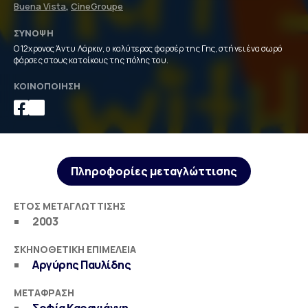
Buena Vista
,
CineGroupe
ΣΎΝΟΨΗ
Ο 12χρονος Άντυ Λάρκιν, ο καλύτερος φαρσέρ της Γης, στήνει ένα σωρό
φάρσες στους κατοίκους της πόλης του.
ΚΟΙΝΟΠΟΊΗΣΗ
Πληροφορίες μεταγλώττισης
ΈΤΟΣ ΜΕΤΑΓΛΏΤΤΙΣΗΣ
2003
ΣΚΗΝΟΘΕΤΙΚΉ ΕΠΙΜΈΛΕΙΑ
Αργύρης Παυλίδης
ΜΕΤΆΦΡΑΣΗ