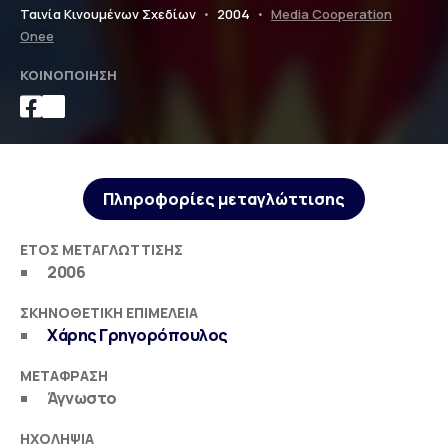
Ταινία Κινουμένων Σχεδίων
•
2004
•
Media Cooperation
Onee
ΚΟΙΝΟΠΟΊΗΣΗ
Πληροφορίες μεταγλώττισης
ΈΤΟΣ ΜΕΤΑΓΛΏΤΤΙΣΗΣ
2006
ΣΚΗΝΟΘΕΤΙΚΉ ΕΠΙΜΈΛΕΙΑ
Χάρης Γρηγορόπουλος
ΜΕΤΆΦΡΑΣΗ
Άγνωστο
ΗΧΟΛΗΨΊΑ