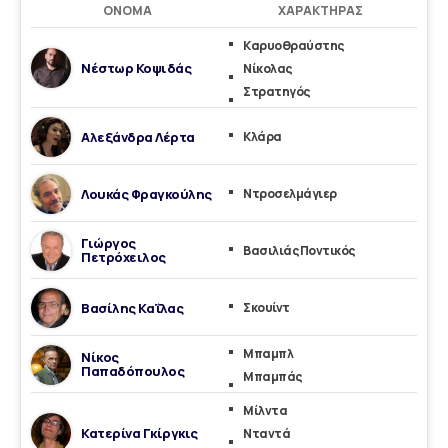
ΌΝΟΜΑ
ΧΑΡΑΚΤΉΡΑΣ
Καρυοθραύστης
Νέστωρ Κοψιδάς
Νίκολας
Στρατηγός
Αλεξάνδρα Λέρτα
Κλάρα
Λουκάς Φραγκούλης
Ντροσελμάγιερ
Γιώργος
Βασιλιάς Ποντικός
Πετρόχειλος
Βασίλης Καΐλας
Σκουίντ
Μπαμπλ
Νίκος
Παπαδόπουλος
Μπαμπάς
Μίλντα
Κατερίνα Γκίργκις
Νταντά