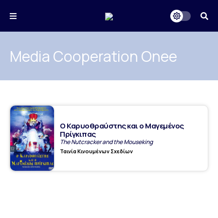
Media Cooperation Onee
Ο Καρυοθραύστης και ο Μαγεμένος
Πρίγκιπας
The Nutcracker and the Mouseking
Ταινία Κινουμένων Σχεδίων