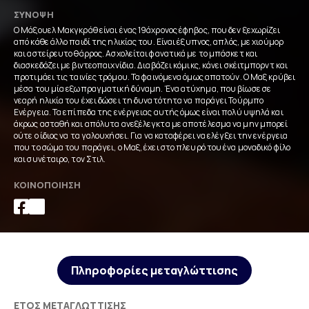
ΣΎΝΟΨΗ
Ο Μάξουελ Μακγκράθ είναι ένας 19άχρονος έφηβος, που δεν ξεχωρίζει
από κάθε άλλο παιδί της ηλικίας του. Είναι έξυπνος, απλός, με χιούμορ
και αστείρευτο θάρρος. Ασχολείται φανατικά με το μπάσκετ και
διασκεδάζει με βιντεοπαιχνίδια. Διαβάζει κόμικς, κάνει σκέιτμπορντ και
προτιμάει τις ταινίες τρόμου. Τα φαινόμενα όμως απατούν. Ο Μαξ κρύβει
μέσα του μία εξωπραγματική δύναμη. Ένα ατύχημα, που βίωσε σε
νεαρή ηλικία του έχει δώσει τη δυνατότητα να παράγει Τούρμπο
Ενέργεια. Τα επίπεδα της ενέργειας αυτής όμως είναι πολύ υψηλά και
άκρως ασταθή και απόλυτα ανεξέλεγκτα με αποτέλεσμα να μην μπορεί
ούτε ο ίδιος να τα γαλουχήσει. Για να καταφέρει να ελέγξει την ενέργεια
που το σώμα του παράγει, ο Μαξ, έχει στο πλευρό του ένα μοναδικό φίλο
και συνέταιρο, τον Στιλ.
ΚΟΙΝΟΠΟΊΗΣΗ
Πληροφορίες μεταγλώττισης
ΈΤΟΣ ΜΕΤΑΓΛΏΤΤΙΣΗΣ