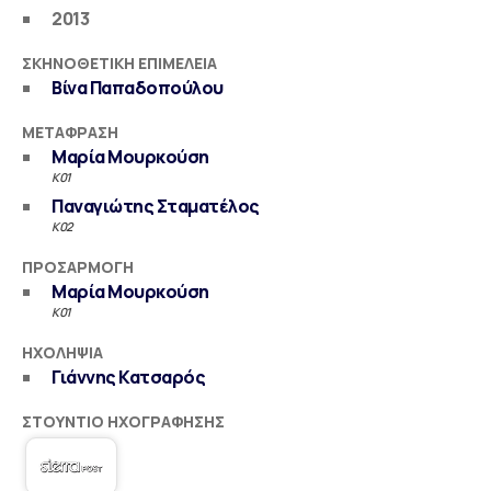
2013
ΣΚΗΝΟΘΕΤΙΚΉ ΕΠΙΜΈΛΕΙΑ
Βίνα Παπαδοπούλου
ΜΕΤΆΦΡΑΣΗ
Μαρία Μουρκούση
K01
Παναγιώτης Σταματέλος
K02
ΠΡΟΣΑΡΜΟΓΉ
Μαρία Μουρκούση
K01
ΗΧΟΛΗΨΊΑ
Γιάννης Κατσαρός
ΣΤΟΎΝΤΙΟ ΗΧΟΓΡΆΦΗΣΗΣ