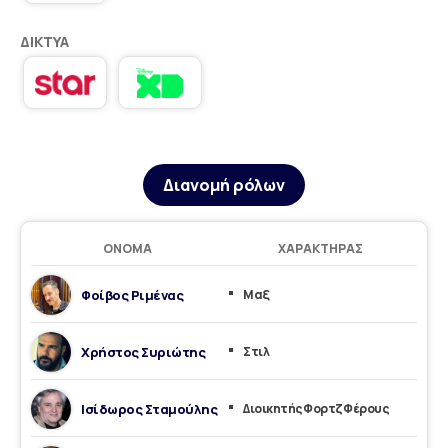
ΔΊΚΤΥΑ
Διανομή ρόλων
ΌΝΟΜΑ
ΧΑΡΑΚΤΉΡΑΣ
Φοίβος Ριμένας
Mαξ
Χρήστος Συριώτης
Στιλ
Ισίδωρος Σταμούλης
Διοικητής Φορτζ Φέρους