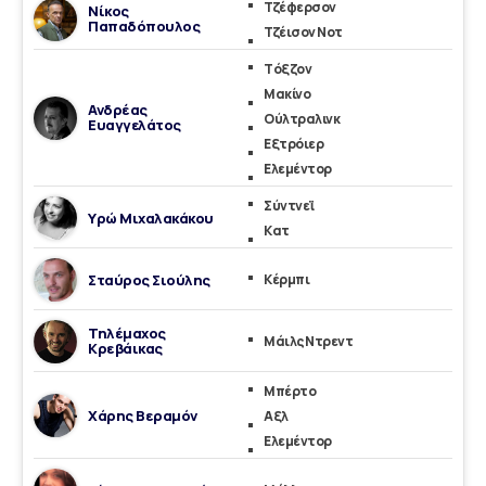
Τζέφερσον
Νίκος
Παπαδόπουλος
Τζέισον Νοτ
Tόξζον
Μακίνο
Ανδρέας
Ούλτραλινκ
Ευαγγελάτος
Εξτρόιερ
Ελεμέντορ
Σύντνεϊ
Υρώ Μιχαλακάκου
Kατ
Σταύρος Σιούλης
Κέρμπι
Τηλέμαχος
Μάιλς Ντρεντ
Κρεβάικας
Μπέρτο
Χάρης Βεραμόν
Αξλ
Ελεμέντορ