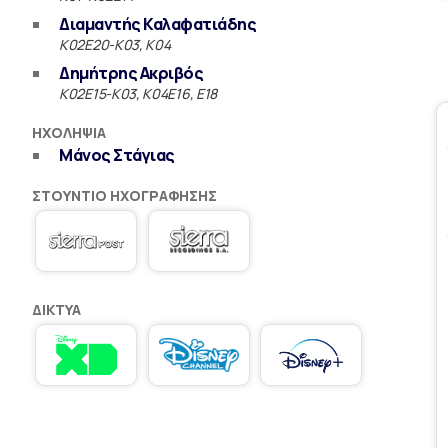
Διαμαντής Καλαφατιάδης
Κ02Ε20-Κ03, Κ04
Δημήτρης Ακριβός
Κ02Ε15-Κ03, Κ04Ε16, Ε18
ΗΧΟΛΗΨΊΑ
Μάνος Στάγιας
ΣΤΟΎΝΤΙΟ ΗΧΟΓΡΆΦΗΣΗΣ
ΔΊΚΤΥΑ