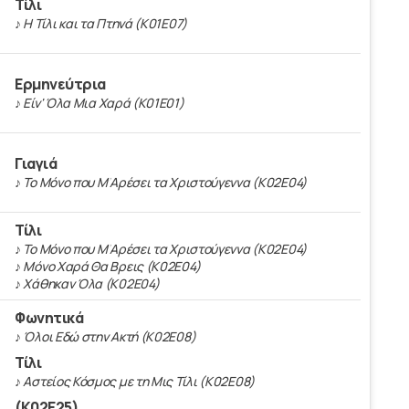
Τίλι
♪ Η Τίλι και τα Πτηνά (Κ01Ε07)
Ερμηνεύτρια
♪ Είν' Όλα Μια Χαρά (Κ01Ε01)
Γιαγιά
♪ Το Μόνο που Μ'Αρέσει τα Χριστούγεννα (Κ02Ε04)
Τίλι
♪ Το Μόνο που Μ'Αρέσει τα Χριστούγεννα (Κ02Ε04)
♪ Μόνο Χαρά Θα Βρεις (Κ02Ε04)
♪ Χάθηκαν Όλα (Κ02Ε04)
Φωνητικά
♪ Όλοι Εδώ στην Ακτή (Κ02Ε08)
Τίλι
♪ Αστείος Κόσμος με τη Μις Τίλι (Κ02Ε08)
(Κ02Ε25)