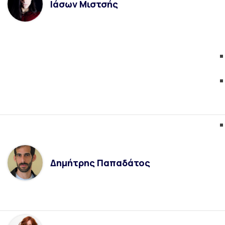
Ιάσων Μιστσής
Δημήτρης Παπαδάτος