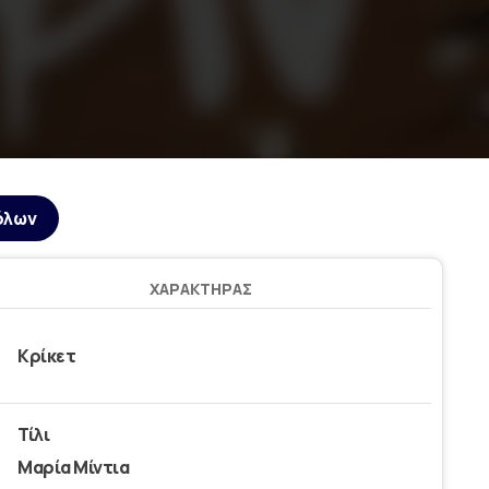
όλων
ΧΑΡΑΚΤΉΡΑΣ
Κρίκετ
Τίλι
Μαρία Μίντια