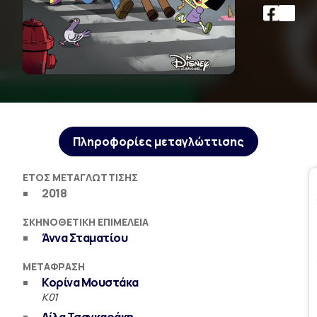
Πληροφορίες μεταγλώττισης
ΈΤΟΣ ΜΕΤΑΓΛΏΤΤΙΣΗΣ
2018
ΣΚΗΝΟΘΕΤΙΚΉ ΕΠΙΜΈΛΕΙΑ
Άννα Σταματίου
ΜΕΤΆΦΡΑΣΗ
Κορίνα Μουστάκα
Κ01