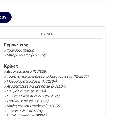
ούν
ΡΌΛΟΣ
Ερμηνευτής
♪ τραγούδι τέλους
♪ Μπάρι Κούντα (Κ01Ε07)
Κρίκετ
♪ Διασκεδοτοπία (Κ01Ε28)
♪ Το Μόνο που μ'Αρέσει στα Χριστούγεννα (Κ02Ε04)
♪ Μόνο Χαρά Θα Βρεις (Κ02Ε04)
♪ Αν Χριστούγεννα Δεν Κάνω (Κ02Ε04)
♪ Θλίψη Παντού (Κ02Ε04)
♪ Η Σκέψη Είναι Δύσκολη (Κ02Ε24)
♪ Στο Πολιτιστικό (Κ02Ε26)
♪ Μπέργκερ και Πατάτες (Κ02Ε27)
♪ Τι Κάνω Εδώ (Κ03Ε04)
♪ Να'Μαι Λοιπόν (Κ03Ε10)