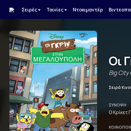
Σειρές
Ταινίες
Ντοκιμαντέρ
Βιντεοπα
Οι 
Big City
Σειρά Κιν
ΣΎΝΟΨΗ
Ο Κρίκετ 
ΚΟΙΝΟΠΟΊ