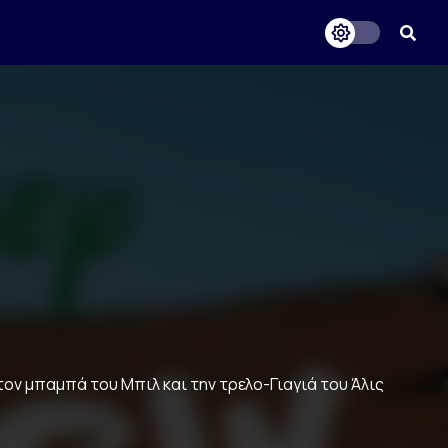
 τον μπαμπά του Μπιλ και την τρελο-Γιαγιά του Άλις