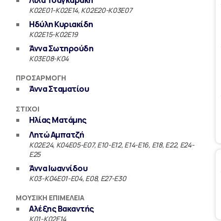
Λίλα Τσαγκαράκη
Κ02Ε01-Κ02Ε14, Κ02Ε20-Κ03Ε07
Ηδύλη Κυριακίδη
Κ02Ε15-Κ02Ε19
Άννα Σωτηρούδη
Κ03Ε08-Κ04
ΠΡΟΣΑΡΜΟΓΉ
Άννα Σταματίου
ΣΤΊΧΟΙ
Ηλίας Ματάμης
Λητώ Αμπατζή
Κ02Ε24, Κ04Ε05-E07, E10-E12, E14-Ε16, Ε18, E22, Ε24-
Ε25
Άννα Ιωαννίδου
Κ03-K04E01-E04, E08, E27-E30
ΜΟΥΣΙΚΉ ΕΠΙΜΈΛΕΙΑ
Αλέξης Βακαντής
Κ01-Κ02Ε14