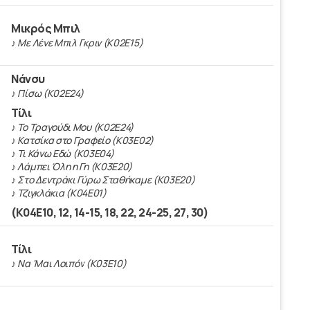
Μικρός Μπιλ
♪ Με Λένε Μπιλ Γκριν (Κ02Ε15)
Νάνσυ
♪ Πίσω (Κ02Ε24)
Τίλι
♪ Το Τραγούδι Μου (Κ02Ε24)
♪ Κατσίκα στο Γραφείο (Κ03Ε02)
♪ Τι Κάνω Εδώ (Κ03Ε04)
♪ Λάμπει Όλη η Γη (Κ03Ε20)
♪ Στο Δεντράκι Γύρω Σταθήκαμε (Κ03Ε20)
♪ Τζιγκλάκια (Κ04Ε01)
(K04E10, 12, 14-15, 18, 22, 24-25, 27, 30)
Τίλι
♪ Να 'Μαι Λοιπόν (Κ03Ε10)