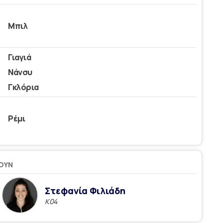
Μπιλ
Γιαγιά
Νάνσυ
Γκλόρια
Ρέμι
ΟΥΝ
Στεφανία Φιλιάδη
Κ04