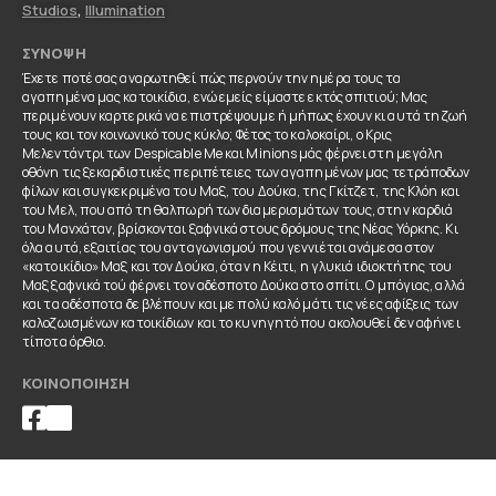
Studios
,
Illumination
ΣΎΝΟΨΗ
Έχετε ποτέ σας αναρωτηθεί πώς περνούν την ημέρα τους τα
αγαπημένα μας κατοικίδια, ενώ εμείς είμαστε εκτός σπιτιού; Μας
περιμένουν καρτερικά να επιστρέψουμε ή μήπως έχουν κι αυτά τη ζωή
τους και τον κοινωνικό τους κύκλο; Φέτος το καλοκαίρι, ο Κρις
Μελεντάντρι των Despicable Me και Minions μάς φέρνει στη μεγάλη
οθόνη τις ξεκαρδιστικές περιπέτειες των αγαπημένων μας τετράποδων
φίλων και συγκεκριμένα του Μαξ, του Δούκα, της Γκίτζετ, της Κλόη και
του Μελ, που από τη θαλπωρή των διαμερισμάτων τους, στην καρδιά
του Μανχάταν, βρίσκονται ξαφνικά στους δρόμους της Νέας Υόρκης. Κι
όλα αυτά, εξαιτίας του ανταγωνισμού που γεννιέται ανάμεσα στον
«κατοικίδιο» Μαξ και τον Δούκα, όταν η Κέιτι, η γλυκιά ιδιοκτήτης του
Μαξ ξαφνικά τού φέρνει τον αδέσποτο Δούκα στο σπίτι. Ο μπόγιας, αλλά
και τα αδέσποτα δε βλέπουν και με πολύ καλό μάτι τις νέες αφίξεις των
καλοζωισμένων κατοικίδιων και το κυνηγητό που ακολουθεί δεν αφήνει
τίποτα όρθιο.
ΚΟΙΝΟΠΟΊΗΣΗ