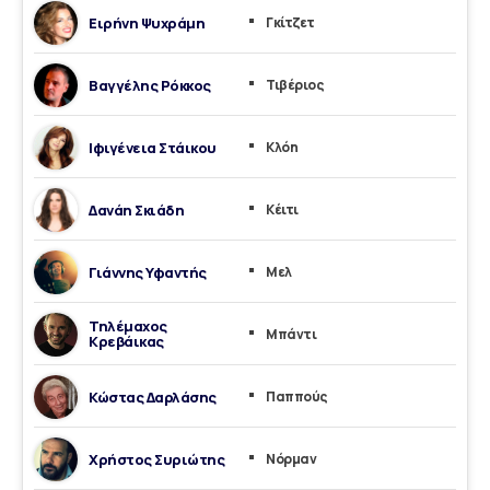
Ειρήνη Ψυχράμη
Γκίτζετ
Βαγγέλης Ρόκκος
Τιβέριος
Ιφιγένεια Στάικου
Κλόη
Δανάη Σκιάδη
Κέιτι
Γιάννης Υφαντής
Μελ
Τηλέμαχος
Μπάντι
Κρεβάικας
Κώστας Δαρλάσης
Παππούς
Χρήστος Συριώτης
Νόρμαν