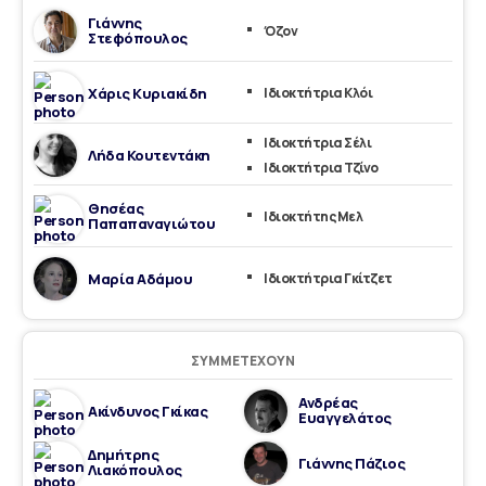
Γιάννης
Όζον
Στεφόπουλος
Χάρις Κυριακίδη
Ιδιοκτήτρια Κλόι
Ιδιοκτήτρια Σέλι
Λήδα Κουτεντάκη
Ιδιοκτήτρια Τζίνο
Θησέας
Ιδιοκτήτης Μελ
Παπαπαναγιώτου
Μαρία Αδάμου
Ιδιοκτήτρια Γκίτζετ
ΣΥΜΜΕΤΈΧΟΥΝ
Ανδρέας
Ακίνδυνος Γκίκας
Ευαγγελάτος
Δημήτρης
Γιάννης Πάζιος
Λιακόπουλος