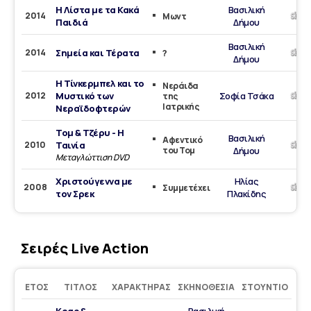
Η Λίστα με τα Κακά
Βασιλική
2014
Μωντ
Παιδιά
Δήμου
Βασιλική
2014
Σημεία και Τέρατα
?
Δήμου
Η Τίνκερμπελ και το
Νεράιδα
2012
Μυστικό των
Σοφία Τσάκα
της
Ιατρικής
Νεραϊδοφτερών
Τομ & Τζέρυ - Η
Βασιλική
Αφεντικό
2010
Ταινία
του Τομ
Δήμου
Μεταγλώττιση DVD
Χριστούγεννα με
Ηλίας
2008
Συμμετέχει
τον Σρεκ
Πλακίδης
Σειρές Live Action
ΈΤΟΣ
ΤΊΤΛΟΣ
ΧΑΡΑΚΤΉΡΑΣ
ΣΚΗΝΟΘΕΣΊΑ
ΣΤΟΎΝΤΙΟ