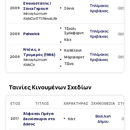
Επαναστάτης /
Τηλέμαχος
2009
Σόνικ Γκρουπ
Σόνια
Κρεβάικας
Mεταγλώττιση
KidsCo/ET1/NovaLife
Τζούλι
Τηλέμαχος
Σμόκφορντ
Pelswick
2009
Κρεβάικας
Κέιτ
Ντένις, ο
Κα Μίτσελ
Τηλέμαχος
Τρομερός (1986)
2009
Μάργκαρετ
Κρεβάικας
Μεταγλώττιση
Τζίνα
KidsCo
Ταινίες Κινουμένων Σχεδίων
ΈΤΟΣ
ΤΊΤΛΟΣ
ΧΑΡΑΚΤΉΡΑΣ
ΣΚΗΝΟΘΕΣΊΑ
ΣΤΟΎΝ
Άλφα και Ωμέγα:
Βασιλική
2017
Δεινόσαυροι στο
Κέιτ
Δήμου
Δάσος