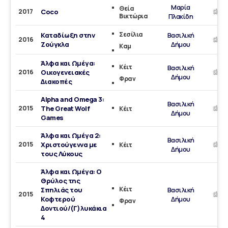
Μαρία
Θεία
2017
Coco
Βικτώρια
Πλακίδη
Σεσίλια
Καταδίωξη στην
Βασιλική
2016
Ζούγκλα
Δήμου
Καμ
Άλφα και Ωμέγα:
Κέιτ
Βασιλική
2016
Οικογενειακές
Δήμου
Φραν
Διακοπές
Alpha and Omega 3:
Βασιλική
2015
The Great Wolf
Κέιτ
Δήμου
Games
Άλφα και Ωμέγα 2:
Βασιλική
2015
Χριστούγεννα με
Κέιτ
Δήμου
τους Λύκους
Άλφα και Ωμέγα: Ο
Θρύλος της
Κέιτ
Σπηλιάς του
Βασιλική
2015
Κοφτερού
Δήμου
Φραν
Δοντιού/(Γ)λυκάκια
4