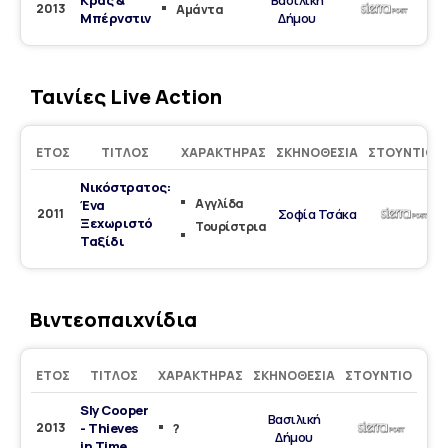
Κρας &
Βασιλική
2013
Αμάντα
Μπέρνστιν
Δήμου
Ταινίες Live Action
ΈΤΟΣ
ΤΊΤΛΟΣ
ΧΑΡΑΚΤΉΡΑΣ
ΣΚΗΝΟΘΕΣΊΑ
ΣΤΟΎΝΤΙΟ
Νικόστρατος:
Αγγλίδα
Ένα
2011
Σοφία Τσάκα
Ξεχωριστό
Τουρίστρια
Ταξίδι
Βιντεοπαιχνίδια
ΈΤΟΣ
ΤΊΤΛΟΣ
ΧΑΡΑΚΤΉΡΑΣ
ΣΚΗΝΟΘΕΣΊΑ
ΣΤΟΎΝΤΙΟ
Sly Cooper
Βασιλική
2013
- Thieves
?
Δήμου
in Time