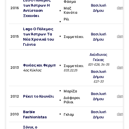
LEGO Πόλεμος
Φάσμα
των Άστρων: Η
Βασιλική
2016
Μαζ
Αντίσταση
Δήμου
Κανάτα
Ξεκινάει
Ρέι
Lego Ο Πόλεμος
των Άστρων: Τα
Βασιλική
2015
Συμμετέχει
Νέα Χρονικά του
Δήμου
Γιόντα
Ακίνδυνος
Γκίκας
E01-E26, 34-35
Φινέας και Φερμπ
Συμμετέχει
2013
4ος Κύκλος
Ε03,22,25
Βασιλική
Δήμου
E27-33
Μαρίζα
Βασιλική
Ρέκιτ το Κουνέλι
2012
Διάφοροι
Δήμου
Ρόλοι
Barbie
Βασιλική
2010
Γκλαμ
Fashionistas
Δήμου
Σόνικ, ο