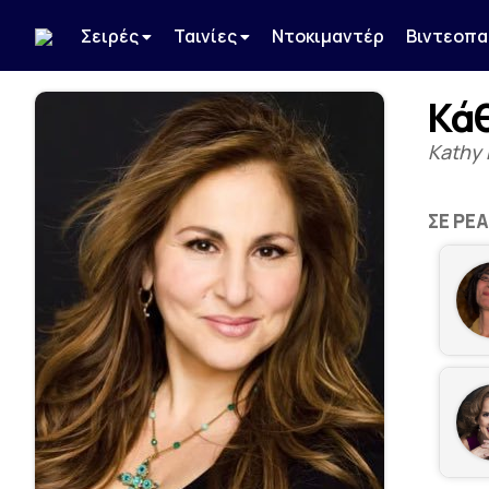
Σειρές
Ταινίες
Ντοκιμαντέρ
Βιντεοπα
Κάθ
Kathy 
ΣΕ ΡΕ