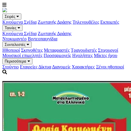
Σειρές
Κινούμενα Σχέδια
Ζωντανής Δράσης
Τηλενουβέλες
Εκπομπές
Ταινίες
Κινούμενα Σχέδια
Ζωντανής Δράσης
Ντοκιμαντέρ
Βιντεοπαιχνίδια
Συντελεστές
Ηθοποιοί
Σκηνοθέτες
Μεταφραστές
Τραγουδιστές
Στιχουργοί
Μουσικοί επιμελητές
Προσαρμογείς
Ηχολήπτες
Μίκτες ήχου
Περισσότερα
Στούντιο
Εταιρείες
Δίκτυα
Διανομείς
Χαρακτήρες
Ξένοι ηθοποιοί