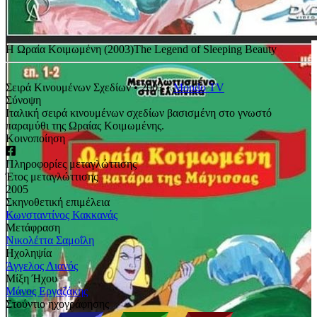
Η Ωραία Κοιμωμένη (2003)
The Legend of Sleeping Beauty
Σειρά Κινουμένων Σχεδίων
•
2003
•
Mondo TV
Σύνοψη
Ιταλική σειρά κινουμένων σχεδίων βασισμένη στο γνωστό
παραμύθι της Ωραίας Κοιμωμένης.
Κοινοποίηση
Πληροφορίες μεταγλώττισης
Έτος μεταγλώττισης
2005
Σκηνοθετική επιμέλεια
Κωνσταντίνος Κακκανάς
Μετάφραση
Νικολέττα Σαμοΐλη
Ηχοληψία
Άγγελος Λιανός
Μίξη Ήχου
Μάνος Εργαζάκης
Στούντιο ηχογράφησης