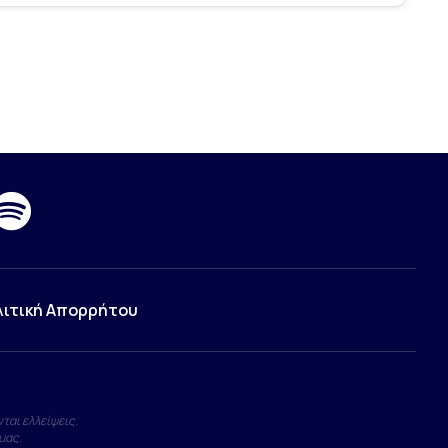
λιτική Απορρήτου
ται ελλείψεις.
μας.