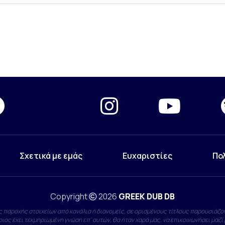
Σχετικά με εμάς
Ευχαριστίες
Πο
Copyright
2026
GREEK DUB DB
 παροχής στοιχείων από κανάλια ή διανομείς, σε ορισμένους τίτλους παρουσιάζον
ιος έχει τεκμηριωμένη γνώση επ' αυτών, θα ήταν χαρά μας, να επικοινωνήσει μαζί 