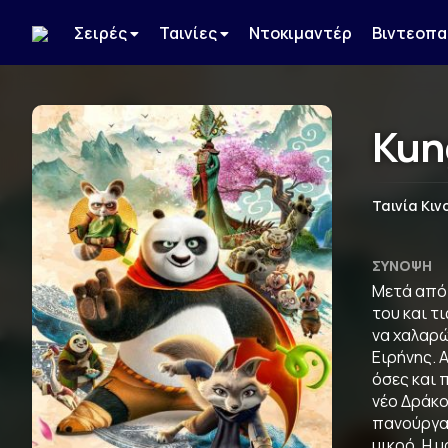
Σειρές
Ταινίες
Ντοκιμαντέρ
Βιντεοπα
Kun
Ταινία Κι
ΣΎΝΟΨΗ
Μετά από
του και τ
να χαλαρώ
Ειρήνης. 
όσες και 
νέο Δράκο
πανούργα,
μικρό. Η 