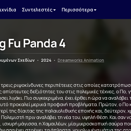
ιχνίδια
Συντελεστές
Περισσότερα
g Fu Panda 4
νουμένων Σχεδίων
•
2024
•
Dreamworks Animation
 τρεις ριψοκίνδυνες περιπέτειες στις οποίες κατατρόπω
ις απίστευτες δεξιότητες του στις πολεμικές τέχνες, ο Πο,
σει λιγάκι. Πιο συγκεκριμένα, έχει έρθει η ώρα να αναλάβει
Αυτό προκαλεί μερικά προφανή προβλήματα. Πρώτον, ο Πο 
περί της δίαιτας της παλαιολιθικής εποχής και, δεύτερον, χ
 Πολεμιστή πριν αναλάβει τη νέα του, υψηλή θέση. Και σαν 
 ισχυρή μάγισσα, η Χαμαιλέων, μία μικροσκοπική σαύρα π
μάγισσα έχει στρέψει τα άπληστα, γουρλωμένα μάτια της στ