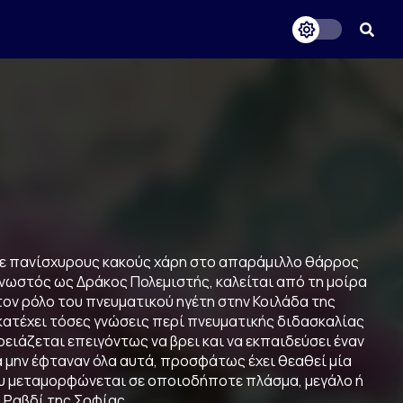
σε πανίσχυρους κακούς χάρη στο απαράμιλλο θάρρος
 γνωστός ως Δράκος Πολεμιστής, καλείται από τη μοίρα
 τον ρόλο του πνευματικού ηγέτη στην Κοιλάδα της
κατέχει τόσες γνώσεις περί πνευματικής διδασκαλίας
ρειάζεται επειγόντως να βρει και να εκπαιδεύσει έναν
να μην έφταναν όλα αυτά, προσφάτως έχει θεαθεί μία
ου μεταμορφώνεται σε οποιοδήποτε πλάσμα, μεγάλο ή
ο Ραβδί της Σοφίας.