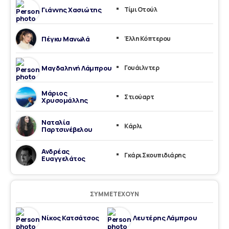
Γιάννης Χασιώτης
Τίμι Οτούλ
Πέγκυ Μανωλά
Έλλη Κόπτερου
Μαγδαληνή Λάμπρου
Γουάιλντερ
Μάριος
Στιούαρτ
Χρυσομάλλης
Ναταλία
Κάρλι
Παρτσινέβελου
Ανδρέας
Γκάρι Σκουπιδιάρης
Ευαγγελάτος
ΣΥΜΜΕΤΈΧΟΥΝ
Νίκος Κατσάτσος
Λευτέρης Λάμπρου