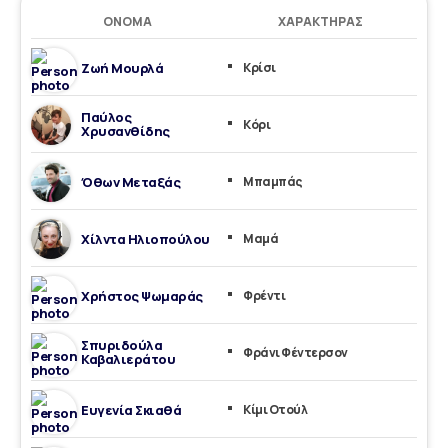
ΌΝΟΜΑ
ΧΑΡΑΚΤΉΡΑΣ
Ζωή Μουρλά
Κρίσι
Παύλος
Κόρι
Χρυσανθίδης
Όθων Μεταξάς
Μπαμπάς
Χίλντα Ηλιοπούλου
Μαμά
Χρήστος Ψωμαράς
Φρέντι
Σπυριδούλα
Φράνι Φέντερσον
Καβαλιεράτου
Ευγενία Σκιαθά
Κίμι Οτούλ