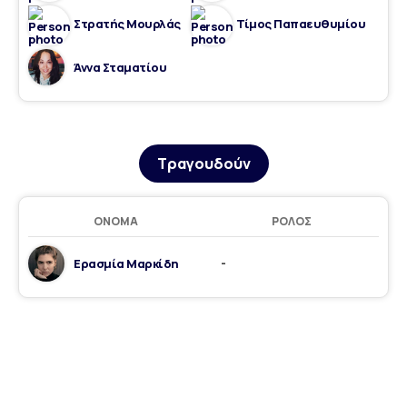
Στρατής Μουρλάς
Τίμος Παπαευθυμίου
Άννα Σταματίου
Τραγουδούν
ΌΝΟΜΑ
ΡΌΛΟΣ
Ερασμία Μαρκίδη
-