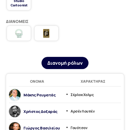
Studio
Cartoonist
ΔΙΑΝΟΜΕΊΣ
Διανομή ρόλων
ΌΝΟΜΑ
ΧΑΡΑΚΤΉΡΑΣ
Μάκης Ρευματάς
Σέρλοκ Χολμς
Χρήστος Δοξαράς
Αρσέν Λουπέν
Γιώργος Βασιλείου
Γουότσον