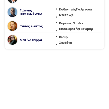
Καθηγητής Γκελμπουά
Γιάννης
Παπαϊωάννου
Ντετανζέ
Βαρώνος Οτολέκ
Τάσος Κωστής
Επιθεωρητής Γκανιμάρ
Κλαιρ
Ματίνα Καρρά
Σουζάνα