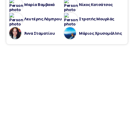
Μαρία Βαμβακά
Νίκος Κατσάτσος
Λευτέρης Λάμπρου
Στρατής Μουρλάς
Άννα Σταματίου
Μάριος Χρυσομάλλης