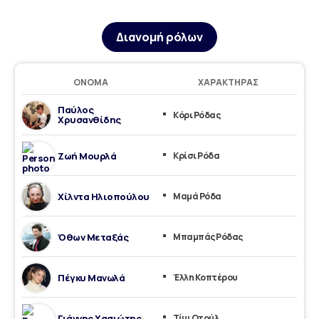
Διανομή ρόλων
ΌΝΟΜΑ
ΧΑΡΑΚΤΉΡΑΣ
Παύλος
Κόρι Ρόδας
Χρυσανθίδης
Ζωή Μουρλά
Κρίσι Ρόδα
Χίλντα Ηλιοπούλου
Μαμά Ρόδα
Όθων Μεταξάς
Μπαμπάς Ρόδας
Πέγκυ Μανωλά
Έλλη Κοπτέρου
Γιάννης Χασιώτης
Τίμι Οτούλ