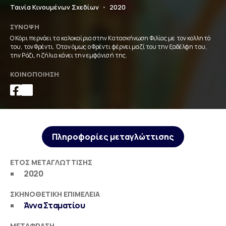
Ταινία Κινουμένων Σχεδίων
•
2020
ΣΎΝΟΨΗ
Ο Κόρι περνάει τα καλοκαίρια στην Κατασκήνωση Φιλίας με τον κολλητό
του, τον Φρέντι. Όταν όμως ο Φρέντι φέρνει μαζί του την ξαδέλφη του,
την Ρόζι, η ζήλια κάνει την εμφάνισή της.
ΚΟΙΝΟΠΟΊΗΣΗ
Πληροφορίες μεταγλώττισης
ΈΤΟΣ ΜΕΤΑΓΛΏΤΤΙΣΗΣ
2020
ΣΚΗΝΟΘΕΤΙΚΉ ΕΠΙΜΈΛΕΙΑ
Άννα Σταματίου
ΜΕΤΆΦΡΑΣΗ