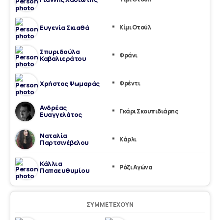
Ευγενία Σκιαθά
Κίμι Οτούλ
Σπυριδούλα
Φράνι
Καβαλιεράτου
Χρήστος Ψωμαράς
Φρέντι
Ανδρέας
Γκάρι Σκουπιδιάρης
Ευαγγελάτος
Ναταλία
Κάρλι
Παρτσινέβελου
Κάλλια
Ρόζι Αγώνα
Παπαευθυμίου
ΣΥΜΜΕΤΈΧΟΥΝ