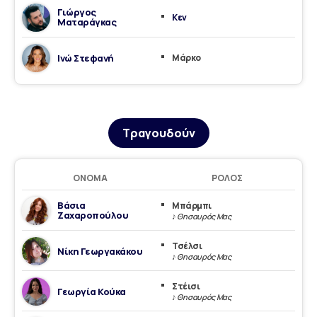
Γιώργος
Κεν
Ματαράγκας
Ινώ Στεφανή
Μάρκο
Τραγουδούν
ΌΝΟΜΑ
ΡΌΛΟΣ
Βάσια
Μπάρμπι
Ζαχαροπούλου
♪ Θησαυρός Μας
Τσέλσι
Νίκη Γεωργακάκου
♪ Θησαυρός Μας
Στέισι
Γεωργία Κούκα
♪ Θησαυρός Μας