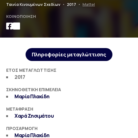
Ταινία Κινουμένων Σχεδίων
•
2017
•
Mattel
ΚΟΙΝΟΠΟΊΗΣΗ
Πληροφορίες μεταγλώττισης
ΈΤΟΣ ΜΕΤΑΓΛΏΤΤΙΣΗΣ
2017
ΣΚΗΝΟΘΕΤΙΚΉ ΕΠΙΜΈΛΕΙΑ
Μαρία Πλακίδη
ΜΕΤΆΦΡΑΣΗ
Χαρά Ζησιμάτου
ΠΡΟΣΑΡΜΟΓΉ
Μαρία Πλακίδη