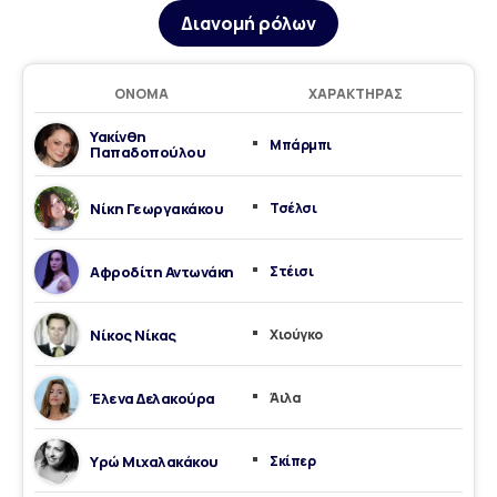
Διανομή ρόλων
ΌΝΟΜΑ
ΧΑΡΑΚΤΉΡΑΣ
Υακίνθη
Μπάρμπι
Παπαδοπούλου
Νίκη Γεωργακάκου
Τσέλσι
Αφροδίτη Αντωνάκη
Στέισι
Νίκος Νίκας
Χιούγκο
Έλενα Δελακούρα
Άιλα
Υρώ Μιχαλακάκου
Σκίπερ