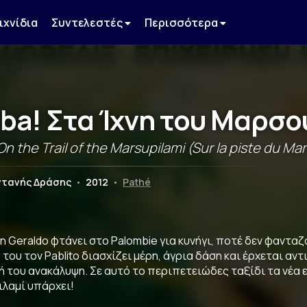
ιχνίδια
Συντελεστές
Περισσότερα
ba! Στα Ίχνη του Μαρσο
n the Trail of the Marsupilami (Sur la piste du Ma
ντανής Δράσης
•
2012
•
Pathé
n Geraldo φτάνει στο Palombie για κυνήγι, ποτέ δεν φανταζ
 του τον Pablito διασχίζει µέρη, άγρια δάση και έρχεται α
ή του ανακάλυψη. Σε αυτό το περιπετειώδες ταξίδι τα νέα 
λαµί υπάρχει!