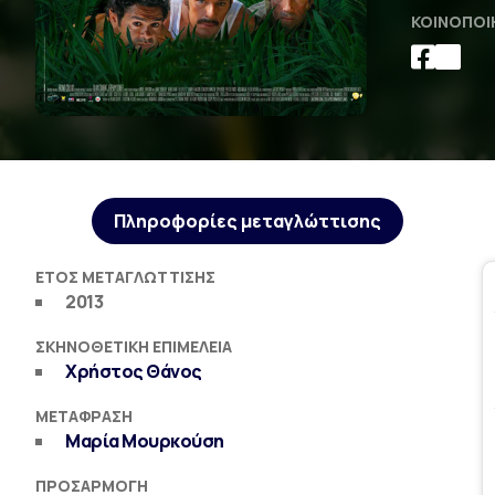
ΚΟΙΝΟΠΟΊ
Πληροφορίες μεταγλώττισης
ΈΤΟΣ ΜΕΤΑΓΛΏΤΤΙΣΗΣ
2013
ΣΚΗΝΟΘΕΤΙΚΉ ΕΠΙΜΈΛΕΙΑ
Χρήστος Θάνος
ΜΕΤΆΦΡΑΣΗ
Μαρία Μουρκούση
ΠΡΟΣΑΡΜΟΓΉ