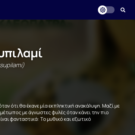
υπιλαμί
rsupilami)
όταν ότι θα έκανε µία εκπληκτική ανακάλυψη. Μαζί µε
ντιµέτωπος µε άγνωστες φυλές όταν κάνει την πιο
είναι φανταστικά: To µυθικό και εξωτικό