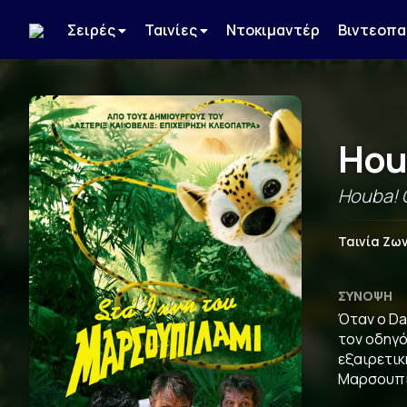
Σειρές
Ταινίες
Ντοκιμαντέρ
Βιντεοπα
Hou
Houba! O
Ταινία Ζω
ΣΎΝΟΨΗ
Όταν ο Da
τον οδηγό
εξαιρετικ
Μαρσουπι