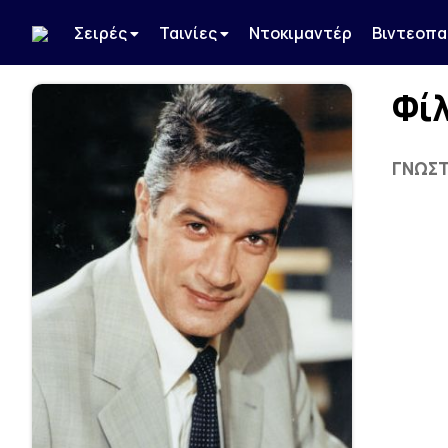
Σειρές
Ταινίες
Ντοκιμαντέρ
Βιντεοπα
Φίλ
ΓΝΩΣΤ