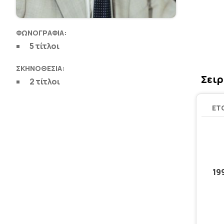
ΦΩΝΟΓΡΑΦΊΑ:
5 τίτλοι
ΣΚΗΝΟΘΕΣΊΑ:
Σειρ
2 τίτλοι
ΈΤ
19