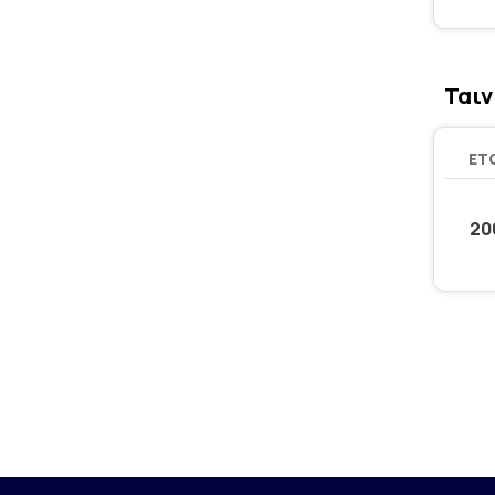
Ταιν
ΈΤ
20