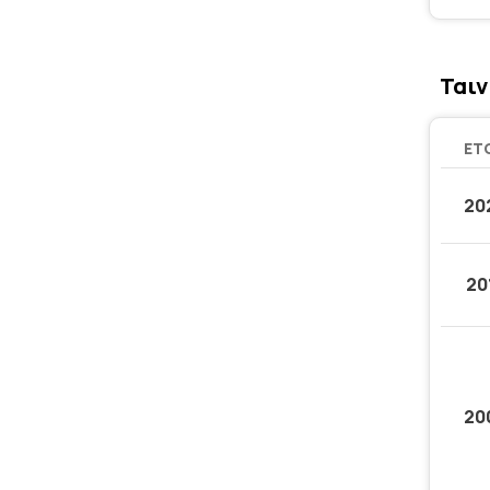
Ταιν
ΈΤ
20
20
20