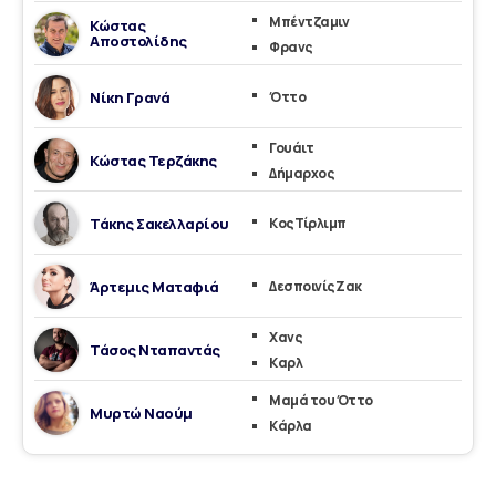
Μπέντζαμιν
Κώστας
Αποστολίδης
Φρανς
Νίκη Γρανά
Όττο
Γουάιτ
Κώστας Τερζάκης
Δήμαρχος
Τάκης Σακελλαρίου
Κος Τίρλιμπ
Άρτεμις Ματαφιά
Δεσποινίς Ζακ
Χανς
Τάσος Νταπαντάς
Καρλ
Μαμά του Όττο
Μυρτώ Ναούμ
Κάρλα