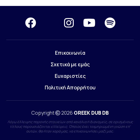
Επικοινωνία
Σχετικά με εμάς
Ευχαριστίες
Πολιτική Απορρήτου
Copyright
2026
GREEK DUB DB
Λόγω έλλειψης παροχής στοιχείων από κανάλια ή διανομείς, σε ορισμένους
τίτλους παρουσιάζονται ελλείψεις. Όποιος έχει τεκμηριωμένη γνώση επ'
αυτών, θα ήταν χαρά μας, να επικοινωνήσει μαζί μας.