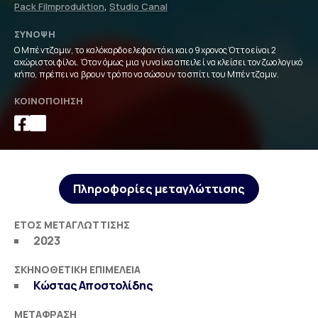
Pack Filmproduktion
,
Studio Canal
ΣΎΝΟΨΗ
Ο Μπέντζαμιν, το καλόκαρδο ελεφαντάκι και ο 9χρονος Όττο είναι 2
αχώριστοι φίλοι. Όταν όμως μια γυναίκα απειλεί να κλείσει τον ζωολογικό
κήπο, πρέπει να βρουν τρόπο να σώσουν το σπίτι του Μπέντζαμιν.
ΚΟΙΝΟΠΟΊΗΣΗ
Πληροφορίες μεταγλώττισης
ΈΤΟΣ ΜΕΤΑΓΛΏΤΤΙΣΗΣ
2023
ΣΚΗΝΟΘΕΤΙΚΉ ΕΠΙΜΈΛΕΙΑ
Κώστας Αποστολίδης
ΜΕΤΆΦΡΑΣΗ