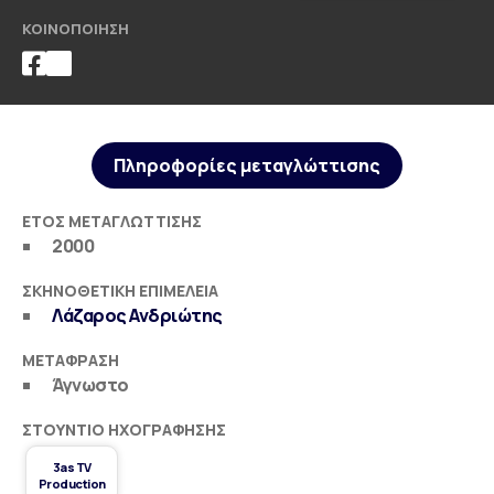
ΚΟΙΝΟΠΟΊΗΣΗ
Πληροφορίες μεταγλώττισης
ΈΤΟΣ ΜΕΤΑΓΛΏΤΤΙΣΗΣ
2000
ΣΚΗΝΟΘΕΤΙΚΉ ΕΠΙΜΈΛΕΙΑ
Λάζαρος Ανδριώτης
ΜΕΤΆΦΡΑΣΗ
Άγνωστο
ΣΤΟΎΝΤΙΟ ΗΧΟΓΡΆΦΗΣΗΣ
3as TV
Production