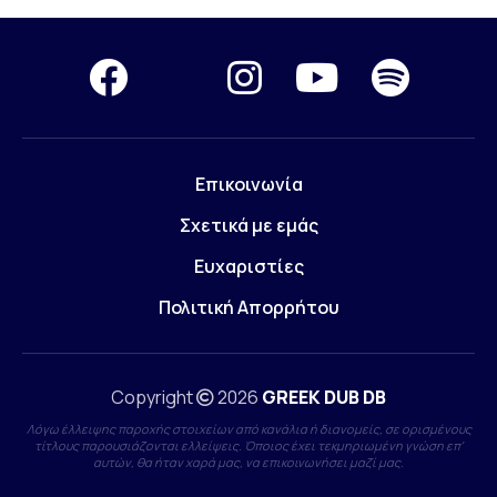
Επικοινωνία
Σχετικά με εμάς
Ευχαριστίες
Πολιτική Απορρήτου
Copyright
2026
GREEK DUB DB
Λόγω έλλειψης παροχής στοιχείων από κανάλια ή διανομείς, σε ορισμένους
τίτλους παρουσιάζονται ελλείψεις. Όποιος έχει τεκμηριωμένη γνώση επ'
αυτών, θα ήταν χαρά μας, να επικοινωνήσει μαζί μας.