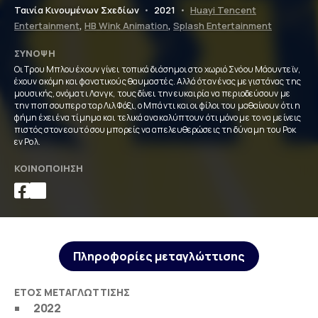
Ταινία Κινουμένων Σχεδίων
•
2021
•
Huayi Tencent
Entertainment
,
HB Wink Animation
,
Splash Entertainment
ΣΎΝΟΨΗ
Οι Τρου Μπλου έχουν γίνει τοπικά διάσημοι στο χωριό Σνόου Μάουντεϊν,
έχουν ακόμη και φανατικούς θαυμαστές. Αλλά όταν ένας μεγιστάνας της
μουσικής, ονόματι Λανγκ, τους δίνει την ευκαιρία να περιοδεύσουν με
την ποπ σουπερ σταρ Λιλ Φόξι, ο Μπάντι και οι φίλοι του μαθαίνουν ότι η
φήμη έχει ένα τίμημα και τελικά ανακαλύπτουν ότι μόνο με το να μείνεις
πιστός στον εαυτό σου μπορείς να απελευθερώσεις τη δύναμη του Ροκ
εν Ρολ.
ΚΟΙΝΟΠΟΊΗΣΗ
Πληροφορίες μεταγλώττισης
ΈΤΟΣ ΜΕΤΑΓΛΏΤΤΙΣΗΣ
2022