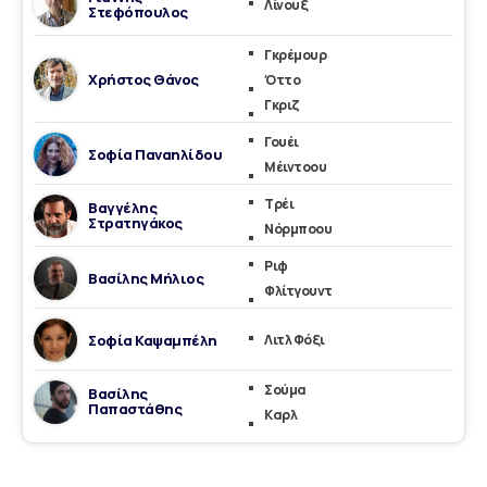
Λίνουξ
Στεφόπουλος
Γκρέμουρ
Χρήστος Θάνος
Όττο
Γκριζ
Γουέι
Σοφία Παναηλίδου
Μέιντοου
Τρέι
Βαγγέλης
Στρατηγάκος
Νόρμποου
Ριφ
Βασίλης Μήλιος
Φλίτγουντ
Σοφία Καψαμπέλη
Λιτλ Φόξι
Σούμα
Βασίλης
Παπαστάθης
Καρλ