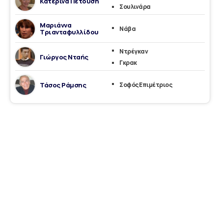
Κατερίνα Πετούση
Σουλινάρα
Μαριάννα
Νάβα
Τριανταφυλλίδου
Ντρέγκαν
Γιώργος Νταής
Γκρακ
Τάσος Ράμσης
Σοφός Επιμέτριος