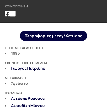
ΚΟΙΝΟΠΟΊΗΣΗ
Πληροφορίες μεταγλώττισης
ΈΤΟΣ ΜΕΤΑΓΛΏΤΤΙΣΗΣ
1996
ΣΚΗΝΟΘΕΤΙΚΉ ΕΠΙΜΈΛΕΙΑ
Γιώργος Πετρίδης
ΜΕΤΆΦΡΑΣΗ
Άγνωστο
ΗΧΟΛΗΨΊΑ
Αντώνης Ρούσσος
Αφροδίτη Μάγγου