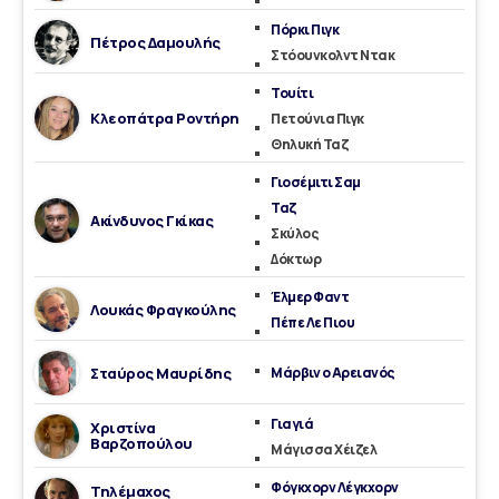
Πόρκι Πιγκ
Πέτρος Δαμουλής
Στόουνκολντ Ντακ
Τουίτι
Κλεοπάτρα Ροντήρη
Πετούνια Πιγκ
Θηλυκή Ταζ
Γιοσέμιτι Σαμ
Ταζ
Ακίνδυνος Γκίκας
Σκύλος
Δόκτωρ
Έλμερ Φαντ
Λουκάς Φραγκούλης
Πέπε Λε Πιου
Σταύρος Μαυρίδης
Μάρβιν ο Αρειανός
Γιαγιά
Χριστίνα
Βαρζοπούλου
Μάγισσα Χέιζελ
Φόγκχορν Λέγκχορν
Τηλέμαχος