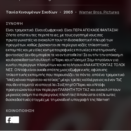
Ταινία Κινουμένων Σχεδίων
•
2003
•
Warner Bros. Pictures
ΣΎΝΟΨΗ
Είναι τρομακτικό. Είναι εξωφρενικό. Είναι ΠΕΡΑ ΑΠΟ ΚΑΘΕ ΦΑΝΤΑΣΙΑ!
Ζήστε απίστευτες περιπέτειες, με τους αγαπημένους σας
πρωταγωνιστές να ανακαλύπτουν τη διασκεδαστική πλευρά των
πραγμάτων, καθώς βρίσκονται σε περίεργα χαζές τηλεοπτικές
εκπομπές και μεγάλες κινηματογραφικές επιτυχίες επιστημονικής
φαντασίας! Δεν θα μπορέσετε να αντισταθείτε! Σε αυτήν την απόκοσμη
και διασκεδαστική συλλογή: ο Πόρκι και ο Γιόσεμιτ Σαμ πηγαίνουν για
κυνήγι περίεργων πλασμάτων και καταλήγουν ΑΝΑΚΑΤΕΥΟΝΤΑΣ ΤΟ ΛΟΧ
ΝΕΣ. Ο Ντάφι είναι οικοδεσπότης μιας εξωφρενικής, αφύσικης
τηλεοπτικής εκπομπής που παρουσιάζει τα πάντα, από ένα τρομακτικό
"Μεξικάνικο παράσιτο-κατσίκας" μέχρι τρελές καλλιέργειας κι έναν Ταζ
που δεν σταματά να απαγγέλει Σαίξπηρ! Ο Πόρκι και ο Ντάφι
προσγειώνονται στον περίεργο ΠΛΑΝΗΤΗ ΤΟΥ ΤΑΖ και ανακαλύπτουν
μερικούς ακόμη πιο περίεργους πλανήτες! Απολαύστε ατέλειωτες
διασκεδαστικές στιγμές με τη μοναδική υπογραφή της Warner!
ΚΟΙΝΟΠΟΊΗΣΗ