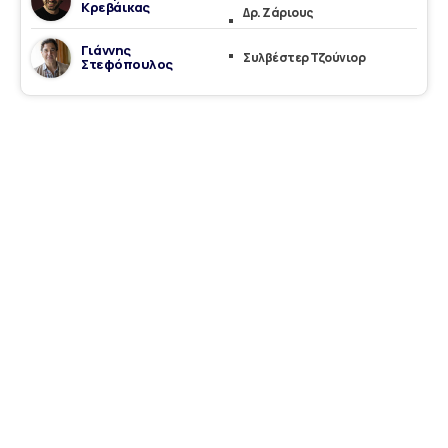
Κρεβάικας
Δρ. Ζάριους
Γιάννης
Συλβέστερ Τζούνιορ
Στεφόπουλος