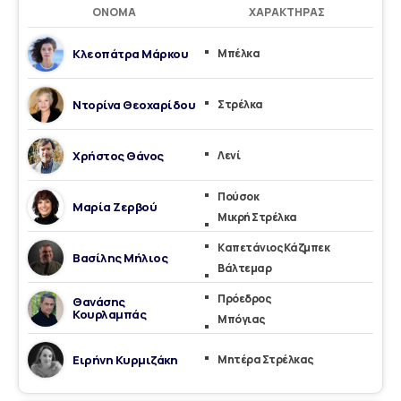
ΌΝΟΜΑ
ΧΑΡΑΚΤΉΡΑΣ
Κλεοπάτρα Μάρκου
Μπέλκα
Ντορίνα Θεοχαρίδου
Στρέλκα
Χρήστος Θάνος
Λενί
Πούσοκ
Μαρία Ζερβού
Μικρή Στρέλκα
Καπετάνιος Κάζμπεκ
Βασίλης Μήλιος
Βάλτεμαρ
Πρόεδρος
Θανάσης
Κουρλαμπάς
Μπόγιας
Ειρήνη Κυρμιζάκη
Μητέρα Στρέλκας