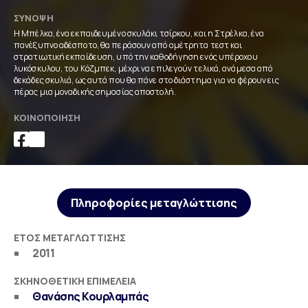
ΣΎΝΟΨΗ
Η Μπέλκα, ένα εκπαιδευμένο σκυλάκι τσίρκου, και η Στρέλκα, ένα
πανέξυπνο αδέσποτο, θα περάσουν από αμέτρητα τεστ και
στρατιωτική εκπαίδευση, υπό την καθοδήγηση ενός υπέροχου
λυκόσκυλου, του Κάζμπεκ, μέχρι να επιλεγούν τελικά, ανάμεσα από
δεκάδες σκυλιά, ως αυτά που θα πάνε στο διάστημα για να φέρουν εις
πέρας μια μοναδικής σημασίας αποστολή.
ΚΟΙΝΟΠΟΊΗΣΗ
Πληροφορίες μεταγλώττισης
ΈΤΟΣ ΜΕΤΑΓΛΏΤΤΙΣΗΣ
2011
ΣΚΗΝΟΘΕΤΙΚΉ ΕΠΙΜΈΛΕΙΑ
Θανάσης Κουρλαμπάς