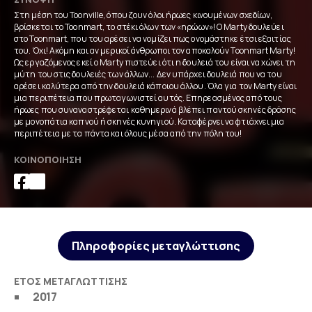
Στη μέση του Toonville, όπου ζουν όλοι ήρωες κινουμένων σχεδίων,
βρίσκεται το Toonmart, το στέκι όλων των «ηρώων»! Ο Marty δουλεύει
στο Toonmart, που του αρέσει να νομίζει πως ονομάστηκε έτσι εξαιτίας
του. Όχι! Ακόμη και αν μερικοί άνθρωποι τον αποκαλούν Toonmart Marty!
Ως εργαζόμενος εκεί ο Marty πιστεύει ότι η δουλειά του είναι να χώνει τη
μύτη του στις δουλειές των άλλων... Δεν υπάρχει δουλειά που να του
αρέσει καλύτερα από την δουλειά κάποιου άλλου. Όλα για τον Marty είναι
μια περιπέτεια που πρωταγωνιστεί αυτός. Επηρεασμένος από τους
ήρωες που συναναστρέφεται καθημερινά βλέπει παντού σκηνές δράσης
με μονοπάτια καπνού ή σκηνές κυνηγιού. Καταφέρνει να φτιάχνει μια
περιπέτεια με τα πάντα και όλους μέσα από την πόλη του!
ΚΟΙΝΟΠΟΊΗΣΗ
Πληροφορίες μεταγλώττισης
ΈΤΟΣ ΜΕΤΑΓΛΏΤΤΙΣΗΣ
2017