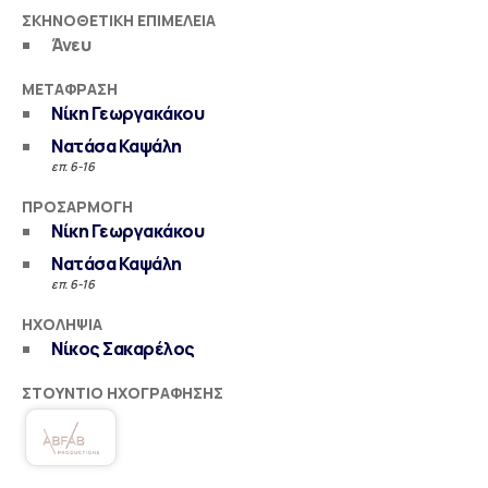
ΣΚΗΝΟΘΕΤΙΚΉ ΕΠΙΜΈΛΕΙΑ
Άνευ
ΜΕΤΆΦΡΑΣΗ
Νίκη Γεωργακάκου
Νατάσα Καψάλη
επ. 6-16
ΠΡΟΣΑΡΜΟΓΉ
Νίκη Γεωργακάκου
Νατάσα Καψάλη
επ. 6-16
ΗΧΟΛΗΨΊΑ
Νίκος Σακαρέλος
ΣΤΟΎΝΤΙΟ ΗΧΟΓΡΆΦΗΣΗΣ