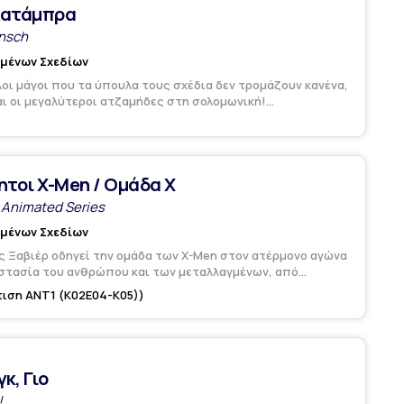
Κατάμπρα
nsch
υμένων Σχεδίων
οι μάγοι που τα ύπουλα τους σχέδια δεν τρομάζουν κανένα,
ναι οι μεγαλύτεροι ατζαμήδες στη σολομωνική!...
ητοι X-Men / Ομάδα Χ
Animated Series
υμένων Σχεδίων
ς Ξαβιέρ οδηγεί την ομάδα των X-Men στον ατέρμονο αγώνα
στασία του ανθρώπου και των μεταλλαγμένων, από...
ιση ANT1 (K02Ε04-K05))
γκ, Γιο
!