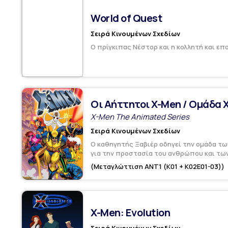
World of Quest
Σειρά Κινουμένων Σχεδίων
Ο πρίγκιπας Νέστορ και η κολλητή και ε
Οι Αήττητοι X-Men / Ομάδα 
X-Men The Animated Series
Σειρά Κινουμένων Σχεδίων
Ο καθηγητής Ξαβιέρ οδηγεί την ομάδα τ
για την προστασία του ανθρώπου και των
(Μεταγλώττιση ANT1 (K01 + Κ02Ε01-03))
X-Men: Evolution
Σειρά Κινουμένων Σχεδίων