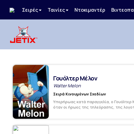
Σειρές
Ταινίες
Ντοκιμαντέρ
Βιντεοπα
Γουόλτερ Μέλον
Walter Melon
Σειρά Κινουμένων Σχεδίων
Υπερήρωας κατά παραγγελία, ο Γουόλτερ 
όταν οι ήρωες της τηλεόρασης, της λογοτε