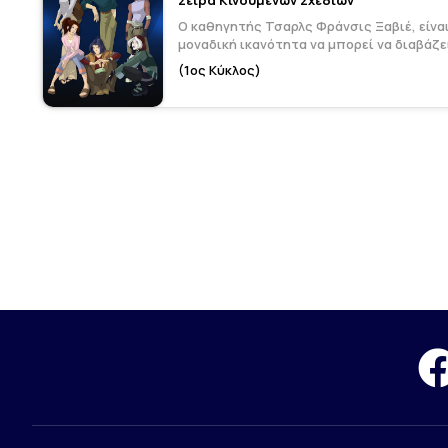
Ο καθηγητής Τσαρλς Φράνσις Ξαβιέ, είναι
μοναδική ικανότητα να μπορεί να διαβάζει
(1ος Κύκλος)