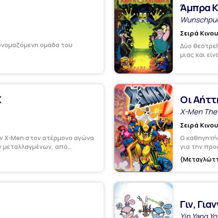
Άμπρα 
Wunschpu
Σειρά Κινο
πονομαζόμενη ομάδα του
Δύο θεότρελ
μιας και εί
Χ
Οι Αήττ
X-Men The 
Σειρά Κινο
ων X-Men στον ατέρμονο αγώνα
Ο καθηγητή
 μεταλλαγμένων, από...
για την προ
(Μεταγλώττ
Γιν, Γιαν
Yin Yang Yo