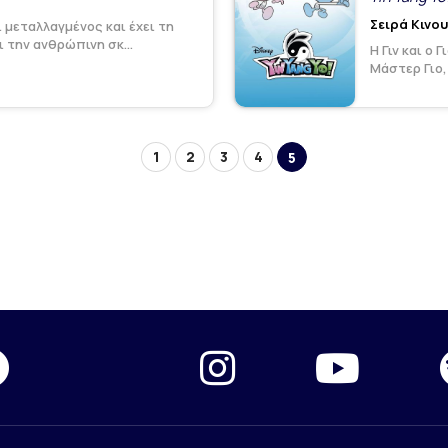
Σειρά Κινο
 μεταλλαγμένος και έχει τη
 την ανθρώπινη σκ...
Η Γιν και ο 
Μάστερ Γιο,
1
2
3
4
5