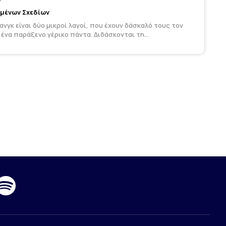
υμένων Σχεδίων
Γιανγκ είναι δύο μικροί λαγοί, που έχουν δάσκαλό τους τον
 ένα παράξενο γέρικο πάντα. Διδάσκονται τη...