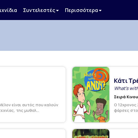
ιχνίδια
Συντελεστές
Περισσότερα
Κάτι Τρέ
What's wit
Σειρά Κινο
Μέλον είναι αυτός που καλούν
Ο 12χρονος 
χνίας, της μυθολ...
φάρσες στου