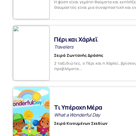
Η φύση είναι γεμάτη θαύματα και εκπλήξει
Θαυμαστός είναι μια συναρπαστική και ε
Πέρι και Χάρλεϊ
Travelers
Σειρά Ζωντανής Δράσης
2 ταξιδιώτες, ο Πέρι και η Χάρλεϊ, βρίσκ
προβλήματα....
Τι Υπέροχη Μέρα
What a Wonderful Day
Σειρά Κινουμένων Σχεδίων