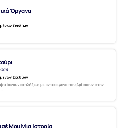
ικά Όργανα
υμένων Σχεδίων
κούρι
orie
υμένων Σχεδίων
φτιάχνουν εκπλήξεις με αντικείμενα που βρίσκουν στην
..
σέ Μου Μια Ιστορία