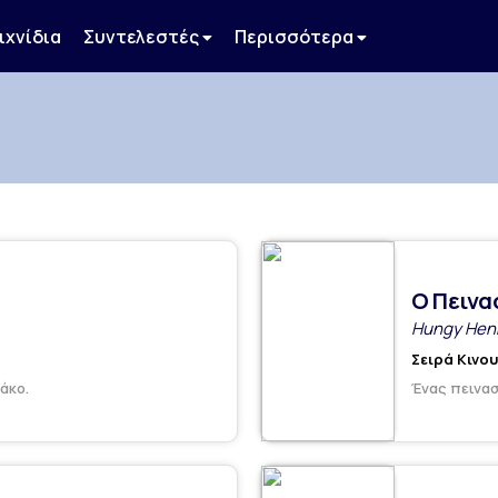
ιχνίδια
Συντελεστές
Περισσότερα
Ο Πεινα
Hungy Hen
Σειρά Κινο
άκο.
Ένας πεινασ