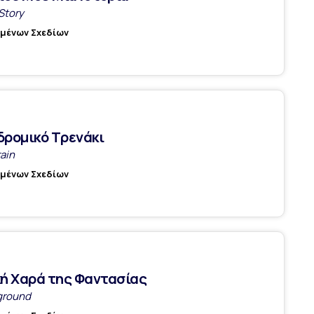
Story
υμένων Σχεδίων
δρομικό Τρενάκι
ain
υμένων Σχεδίων
κή Χαρά της Φαντασίας
yground