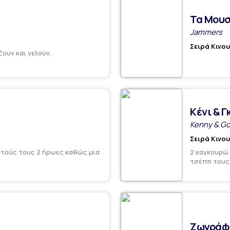
Τα Μουσ
Jammers
Σειρά Κινο
ζουν και γελούν.
Κένι & Γ
Kenny & Go
Σειρά Κινο
υτούς τους 2 ήρωες καθώς μια
2 καγκουρώ 
τσέπη τους..
Ζωγράφι