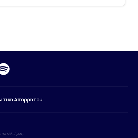
λιτική Απορρήτου
ται ελλείψεις.