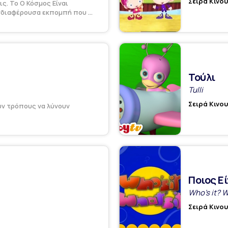
Σειρά Κινο
ς. Το Ο Κόσμος Είναι
νδιαφέρουσα εκπομπή που ...
Τούλι
Tulli
Σειρά Κινο
ουν τρόπους να λύνουν
Ποιος Εί
Who's it? W
Σειρά Κινο