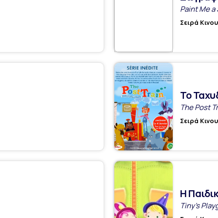
Paint Me a 
Σειρά Κινο
Το Ταχυ
The Post Tr
Σειρά Κινο
Η Παιδι
Tiny's Pla