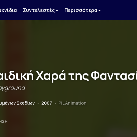
ιχνίδια
Συντελεστές
Περισσότερα
αιδική Χαρά της Φαντασ
layground
ουμένων Σχεδίων
•
2007
•
PIL Animation
ΗΣΗ