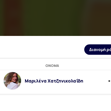
Διανομή ρ
ΌΝΟΜΑ
Μαριλένα Χατζηνικολαΐδη