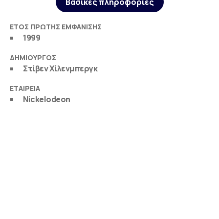
Βασικές πληροφορίες
ΈΤΟΣ ΠΡΏΤΗΣ ΕΜΦΆΝΙΣΗΣ
1999
ΔΗΜΙΟΥΡΓΌΣ
Στίβεν Χίλενμπεργκ
ΕΤΑΙΡΕΊΑ
Nickelodeon