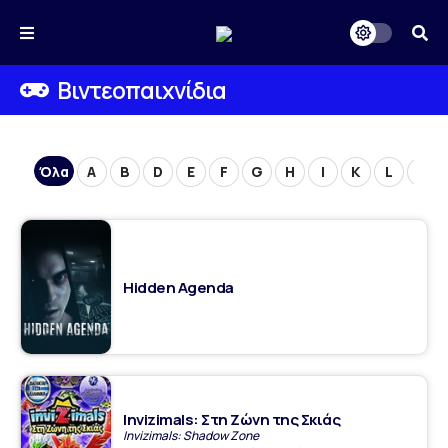
Βιντεοπαιχνίδια
Όλα
A
B
D
E
F
G
H
I
K
L
M
Hidden Agenda
Invizimals: Στη Ζώνη της Σκιάς
Invizimals: Shadow Zone