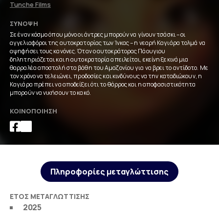
Tunche Films
ΣΎΝΟΨΗ
Σε έναν κόσμο όπου μόνο οι άντρες μπορούν να γίνουν τσάσκι – οι
αγγελιαφόροι της αυτοκρατορίας των Ίνκας – η νεαρή Καγιάρα τολμά να
αψηφήσει τους κανόνες. Όταν ο αυτοκράτορας Πάουγιου
δηλητηριάζεται και η αυτοκρατορία απειλείται, εκείνη ξεκινά μια
θαρραλέα αποστολή στα βάθη του Αμαζονίου για να βρει το αντίδοτο. Με
τον χρόνο να τελειώνει, προδοσίες και κινδύνους να την καταδιώκουν, η
Καγιάρα πρέπει να αποδείξει ότι το θάρρος και η αποφασιστικότητα
μπορούν να νικήσουν το κακό.
ΚΟΙΝΟΠΟΊΗΣΗ
Πληροφορίες μεταγλώττισης
ΈΤΟΣ ΜΕΤΑΓΛΏΤΤΙΣΗΣ
2025