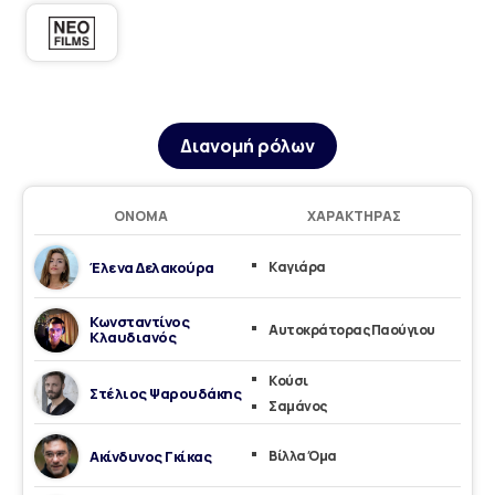
Διανομή ρόλων
ΌΝΟΜΑ
ΧΑΡΑΚΤΉΡΑΣ
Έλενα Δελακούρα
Καγιάρα
Κωνσταντίνος
Αυτοκράτορας Παούγιου
Κλαυδιανός
Κούσι
Στέλιος Ψαρουδάκης
Σαμάνος
Ακίνδυνος Γκίκας
Βίλλα Όμα