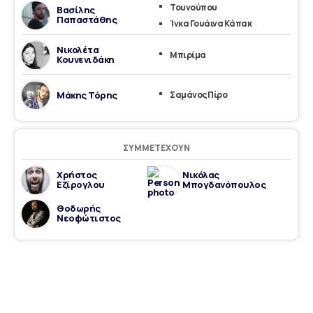
Τουνούπου
Βασίλης
Παπαστάθης
Ίνκα Γουάινα Κάπακ
Νικολέτα
Μπιρίμα
Κουνενιδάκη
Μάκης Τόρης
Σαμάνος Πίρο
ΣΥΜΜΕΤΈΧΟΥΝ
Χρήστος
Νικόλας
Εζίρογλου
Μπογδανόπουλος
Θοδωρής
Νεοφώτιστος