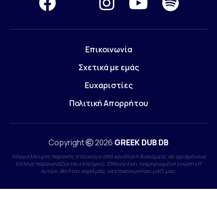
Επικοινωνία
Σχετικά με εμάς
Ευχαριστίες
Πολιτική Απορρήτου
Copyright
2026
GREEK DUB DB
Λόγω έλλειψης παροχής στοιχείων από κανάλια ή διανομείς, σε ορισμένους
τίτλους παρουσιάζονται ελλείψεις. Όποιος έχει τεκμηριωμένη γνώση επ'
αυτών, θα ήταν χαρά μας, να επικοινωνήσει μαζί μας.